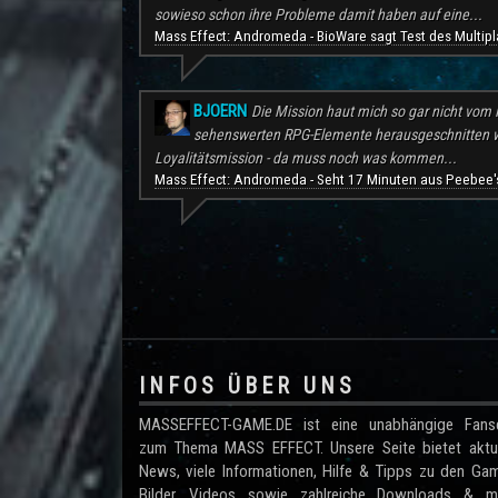
sowieso schon ihre Probleme damit haben auf eine...
Mass Effect: Andromeda - BioWare sagt Test des Multipl
BJOERN
Die Mission haut mich so gar nicht vom H
sehenswerten RPG-Elemente herausgeschnitten wu
Loyalitätsmission - da muss noch was kommen...
Mass Effect: Andromeda - Seht 17 Minuten aus Peebee's
.
INFOS ÜBER UNS
MASSEFFECT-GAME.DE ist eine unabhängige Fanse
zum Thema MASS EFFECT. Unsere Seite bietet aktue
News, viele Informationen, Hilfe & Tipps zu den Ga
Bilder, Videos sowie zahlreiche Downloads & me