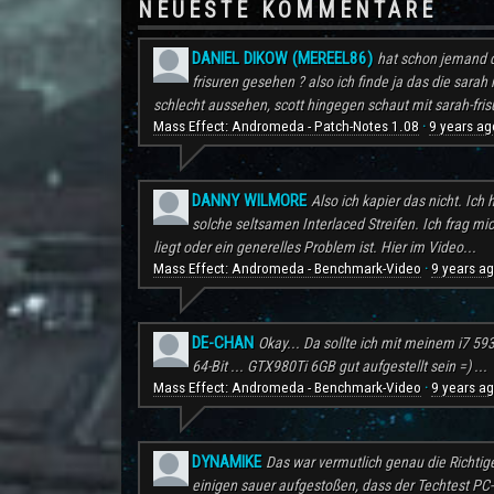
NEUESTE KOMMENTARE
DANIEL DIKOW (MEREEL86)
hat schon jemand d
frisuren gesehen ? also ich finde ja das die sarah 
schlecht aussehen, scott hingegen schaut mit sarah-frisu
Mass Effect: Andromeda - Patch-Notes 1.08
9 years ag
·
DANNY WILMORE
Also ich kapier das nicht. Ic
solche seltsamen Interlaced Streifen. Ich frag mi
liegt oder ein generelles Problem ist. Hier im Video...
Mass Effect: Andromeda - Benchmark-Video
9 years a
·
DE-CHAN
Okay... Da sollte ich mit meinem i7 59
64-Bit ... GTX980Ti 6GB gut aufgestellt sein =) ...
Mass Effect: Andromeda - Benchmark-Video
9 years a
·
DYNAMIKE
Das war vermutlich genau die Richtig
einigen sauer aufgestoßen, dass der Techtest PC-S