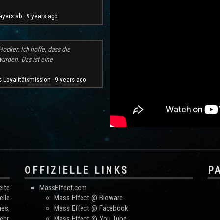
ayers ab
9 years ago
·
ocker. Ich hoffe, dass die
rden. Das ist eine
 Loyalitätsmission
9 years ago
·
OFFIZIELLE LINKS
P
ite
MassEffect.com
lle
Mass Effect @ Bioware
mes,
Mass Effect @ Facebook
hr.
Mass Effect @ You Tube