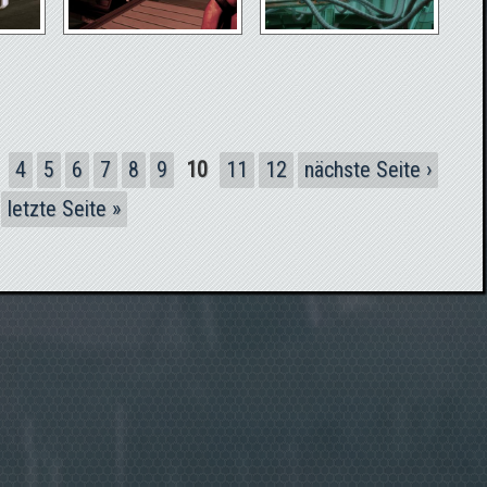
4
5
6
7
8
9
10
11
12
nächste Seite ›
letzte Seite »