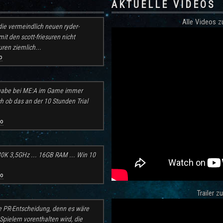
AKTUELLE VIDEOS
Alle Videos
ie vermeindlich neuen ryder-
mit den scott-friesuren nicht
ren ziemlich...
o
h habe bei ME:A im Game immer
ch ob das an der 10 Stunden Trial
go
30K 3,5GHz ... 16GB RAM ... Win 10
go
Trailer 
e PR-Entscheidung, denn es wäre
pielern vorenthalten wird, die