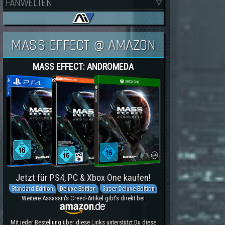
FANWELTEN
MASS EFFECT @ AMAZON
MASS EFFECT: ANDROMEDA
Jetzt für PS4, PC & Xbox One kaufen!
Standard Edition
Deluxe Edition
Super Deluxe Edition
Weitere Assassin's Creed-Artikel gibt's direkt bei
Mit jeder Bestellung über diese Links unterstützt Du diese