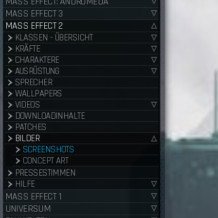
MASS EFFECT: ANDROMEDA
MASS EFFECT 3
MASS EFFECT 2
KLASSEN - ÜBERSICHT
KRÄFTE
CHARAKTERE
AUSRÜSTUNG
SPRECHER
WALLPAPERS
VIDEOS
DOWNLOADINHALTE
PATCHES
BILDER
SCREENSHOTS
CONCEPT ART
PRESSESTIMMEN
HILFE
MASS EFFECT 1
UNIVERSUM