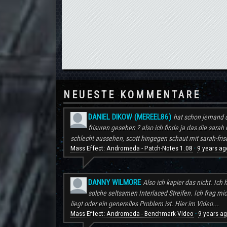
NEUESTE KOMMENTARE
DANIEL DIKOW (MEREEL86)
hat schon jemand d
frisuren gesehen ? also ich finde ja das die sarah 
schlecht aussehen, scott hingegen schaut mit sarah-frisu
Mass Effect: Andromeda - Patch-Notes 1.08
9 years ag
·
DANNY WILMORE
Also ich kapier das nicht. Ic
solche seltsamen Interlaced Streifen. Ich frag mi
liegt oder ein generelles Problem ist. Hier im Video...
Mass Effect: Andromeda - Benchmark-Video
9 years a
·