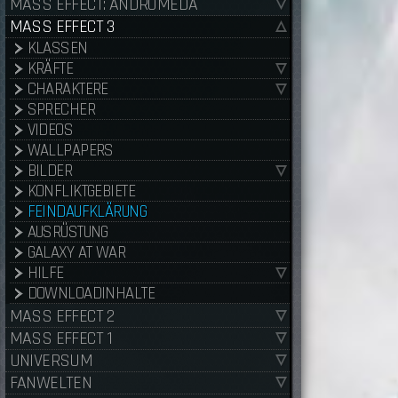
MASS EFFECT: ANDROMEDA
MASS EFFECT 3
KLASSEN
KRÄFTE
CHARAKTERE
SPRECHER
VIDEOS
WALLPAPERS
BILDER
KONFLIKTGEBIETE
FEINDAUFKLÄRUNG
AUSRÜSTUNG
GALAXY AT WAR
HILFE
DOWNLOADINHALTE
MASS EFFECT 2
MASS EFFECT 1
UNIVERSUM
FANWELTEN