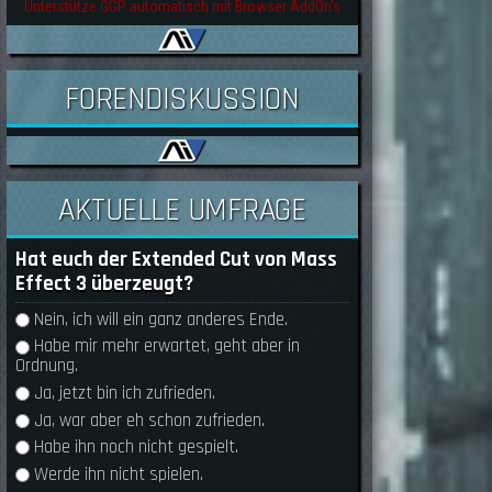
Unterstütze GGP automatisch mit Browser AddOn's
FORENDISKUSSION
AKTUELLE UMFRAGE
Hat euch der Extended Cut von Mass
Effect 3 überzeugt?
Auswahlmöglichkeiten
Nein, ich will ein ganz anderes Ende.
Habe mir mehr erwartet, geht aber in
Ordnung.
Ja, jetzt bin ich zufrieden.
Ja, war aber eh schon zufrieden.
Habe ihn noch nicht gespielt.
Werde ihn nicht spielen.