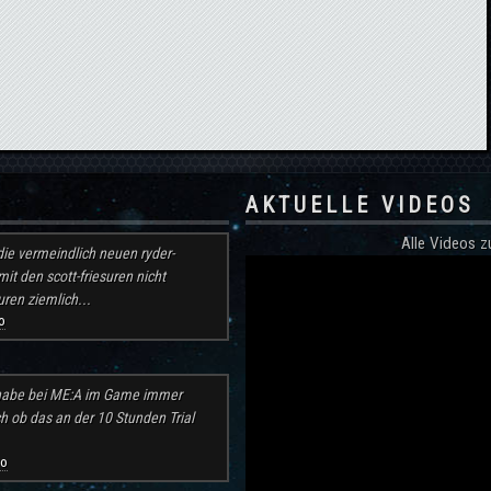
AKTUELLE VIDEOS
Alle Videos
ie vermeindlich neuen ryder-
mit den scott-friesuren nicht
ren ziemlich...
o
h habe bei ME:A im Game immer
ch ob das an der 10 Stunden Trial
go