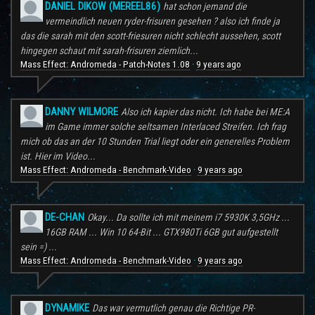
DANIEL DIKOW (MEREEL86)
hat schon jemand die
vermeindlich neuen ryder-frisuren gesehen ? also ich finde ja
das die sarah mit den scott-friesuren nicht schlecht aussehen, scott
hingegen schaut mit sarah-frisuren ziemlich...
Mass Effect: Andromeda - Patch-Notes 1.08
9 years ago
·
DANNY WILMORE
Also ich kapier das nicht. Ich habe bei ME:A
im Game immer solche seltsamen Interlaced Streifen. Ich frag
mich ob das an der 10 Stunden Trial liegt oder ein generelles Problem
ist. Hier im Video...
Mass Effect: Andromeda - Benchmark-Video
9 years ago
·
DE-CHAN
Okay... Da sollte ich mit meinem i7 5930K 3,5GHz ...
16GB RAM ... Win 10 64-Bit ... GTX980Ti 6GB gut aufgestellt
sein =) ...
Mass Effect: Andromeda - Benchmark-Video
9 years ago
·
DYNAMIKE
Das war vermutlich genau die Richtige PR-