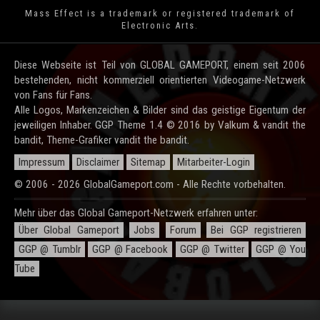
Mass Effect is a trademark or registered trademark of
Electronic Arts.
Diese Webseite ist Teil von GLOBAL GAMEPORT, einem seit 2006
bestehenden, nicht kommerziell orientierten Videogame-Netzwerk
von Fans für Fans.
Alle Logos, Markenzeichen & Bilder sind das geistige Eigentum der
jeweiligen Inhaber. GGP Theme 1.4 © 2016 by Valkum & vandit the
bandit, Theme-Grafiker vandit the bandit.
Impressum
Disclaimer
Sitemap
Mitarbeiter-Login
© 2006 - 2026 GlobalGameport.com - Alle Rechte vorbehalten.
Mehr über das Global Gameport-Netzwerk erfahren unter:
Über Global Gameport
Jobs
Forum
Bei GGP registrieren
GGP @ Tumblr
GGP @ Facebook
GGP @ Twitter
GGP @ You
Tube