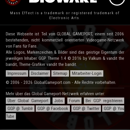
Mass Effect is a trademark or registered trademark of
Electronic Arts.
Diese Webseite ist Teil von GLOBAL GAMEPORT, einem seit 2006
bestehenden, nicht kommerziell orientierten Videogame-Netzwerk
von Fans für Fans.
Alle Logos, Markenzeichen & Bilder sind das geistige Eigentum der
jeweiligen Inhaber. GGP Theme 1.4 © 2016 by Valkum & vandit the
bandit, Theme-Grafiker vandit the bandit.
Impressum
Disclaimer
Sitemap
Mitarbeiter-Login
© 2006 - 2026 GlobalGameport.com - Alle Rechte vorbehalten.
Mehr über das Global Gameport-Netzwerk erfahren unter:
Über Global Gameport
Jobs
Forum
Bei GGP registrieren
GGP @ Tumblr
GGP @ Facebook
GGP @ Twitter
GGP @ You
Tube