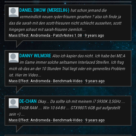
DANIEL DIKOW (MEREEL86)
hat schon jemand die
vermeindlich neuen ryder-frisuren gesehen ? also ich finde ja
das die sarah mit den scott-friesuren nicht schlecht aussehen, scott
hingegen schaut mit sarah-frisuren ziemlich...
Mass Effect: Andromeda - Patch-Notes 1.08
9 years ago
·
DANNY WILMORE
Also ich kapier das nicht. Ich habe bei ME:A
im Game immer solche seltsamen Interlaced Streifen. Ich frag
mich ob das an der 10 Stunden Trial liegt oder ein generelles Problem
ist. Hier im Video...
Mass Effect: Andromeda - Benchmark-Video
9 years ago
·
DE-CHAN
Okay... Da sollte ich mit meinem i7 5930K 3,5GHz ...
16GB RAM ... Win 10 64-Bit ... GTX980Ti 6GB gut aufgestellt
sein =) ...
Mass Effect: Andromeda - Benchmark-Video
9 years ago
·