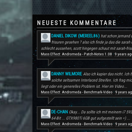
NEUESTE KOMMENTARE
DANIEL DIKOW (MEREEL86)
hat schon jemand d
frisuren gesehen ? also ich finde ja das die sarah 
schlecht aussehen, scott hingegen schaut mit sarah-frisu
Mass Effect: Andromeda - Patch-Notes 1.08
9 years ag
·
DANNY WILMORE
Also ich kapier das nicht. Ic
solche seltsamen Interlaced Streifen. Ich frag mi
liegt oder ein generelles Problem ist. Hier im Video...
Mass Effect: Andromeda - Benchmark-Video
9 years a
·
DE-CHAN
Okay... Da sollte ich mit meinem i7 59
64-Bit ... GTX980Ti 6GB gut aufgestellt sein =) ...
Mass Effect: Andromeda - Benchmark-Video
9 years a
·