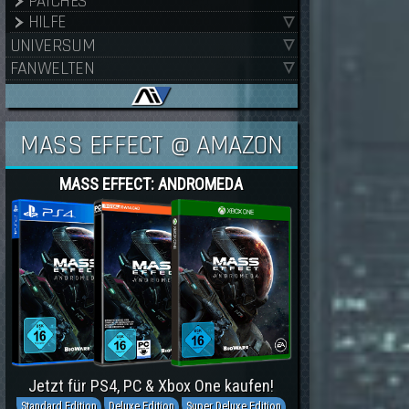
PATCHES
HILFE
UNIVERSUM
FANWELTEN
MASS EFFECT @ AMAZON
MASS EFFECT: ANDROMEDA
Jetzt für PS4, PC & Xbox One kaufen!
Standard Edition
Deluxe Edition
Super Deluxe Edition