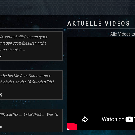
AKTUELLE VIDEOS
Alle Videos
ie vermeindlich neuen ryder-
mit den scott-friesuren nicht
ren ziemlich...
o
h habe bei ME:A im Game immer
ch ob das an der 10 Stunden Trial
go
30K 3,5GHz ... 16GB RAM ... Win 10
go