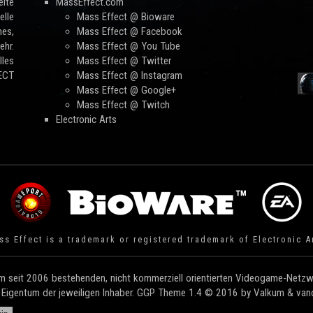
ite
MassEffect.com
lle
Mass Effect @ Bioware
mes,
Mass Effect @ Facebook
hr.
Mass Effect @ You Tube
les
Mass Effect @ Twitter
FECT
Mass Effect @ Instagram
Mass Effect @ Google+
Mass Effect @ Twitch
Electronic Arts
s Effect is a trademark or registered trademark of Electronic A
 seit 2006 bestehenden, nicht kommerziell orientierten Videogame-Netzwe
e Eigentum der jeweiligen Inhaber. GGP Theme 1.4 © 2016 by Valkum & vandi