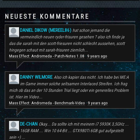
NEUESTE KOMMENTARE
DANIEL DIKOW (MEREEL86)
hat schon jemand die
vermeindlich neuen ryder-frisuren gesehen ? also ich finde ja
das die sarah mit den scott-friesuren nicht schlecht aussehen, scott
hingegen schaut mit sarah-frisuren ziemlich...
Mass Effect: Andromeda - Patch-Notes 1.08
9 years ago
·
DANNY WILMORE
Also ich kapier das nicht. Ich habe bei ME:A
im Game immer solche seltsamen Interlaced Streifen. Ich frag
mich ob das an der 10 Stunden Trial liegt oder ein generelles Problem
ist. Hier im Video...
Mass Effect: Andromeda - Benchmark-Video
9 years ago
·
DE-CHAN
Okay... Da sollte ich mit meinem i7 5930K 3,5GHz ...
16GB RAM ... Win 10 64-Bit ... GTX980Ti 6GB gut aufgestellt
sein =) ...