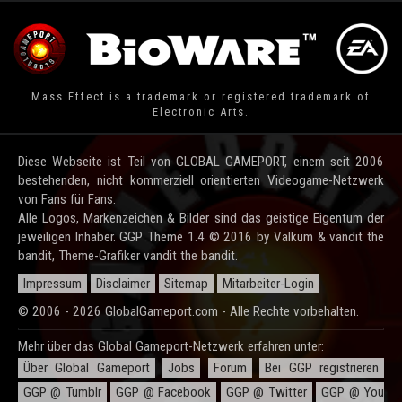
Mass Effect is a trademark or registered trademark of
Electronic Arts.
Diese Webseite ist Teil von GLOBAL GAMEPORT, einem seit 2006
bestehenden, nicht kommerziell orientierten Videogame-Netzwerk
von Fans für Fans.
Alle Logos, Markenzeichen & Bilder sind das geistige Eigentum der
jeweiligen Inhaber. GGP Theme 1.4 © 2016 by Valkum & vandit the
bandit, Theme-Grafiker vandit the bandit.
Impressum
Disclaimer
Sitemap
Mitarbeiter-Login
© 2006 - 2026 GlobalGameport.com - Alle Rechte vorbehalten.
Mehr über das Global Gameport-Netzwerk erfahren unter:
Über Global Gameport
Jobs
Forum
Bei GGP registrieren
GGP @ Tumblr
GGP @ Facebook
GGP @ Twitter
GGP @ You