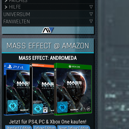
PATCHES
HILFE
UNIVERSUM
FANWELTEN
MASS EFFECT @ AMAZON
MASS EFFECT: ANDROMEDA
Jetzt für PS4, PC & Xbox One kaufen!
Standard Edition
Deluxe Edition
Super Deluxe Edition