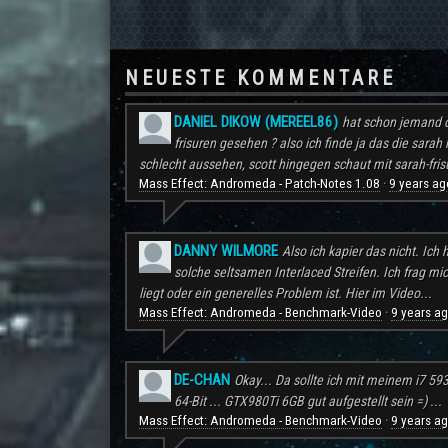
NEUESTE KOMMENTARE
DANIEL DIKOW (MEREEL86)
hat schon jemand d
frisuren gesehen ? also ich finde ja das die sarah 
schlecht aussehen, scott hingegen schaut mit sarah-frisu
Mass Effect: Andromeda - Patch-Notes 1.08
9 years ag
·
DANNY WILMORE
Also ich kapier das nicht. Ic
solche seltsamen Interlaced Streifen. Ich frag mi
liegt oder ein generelles Problem ist. Hier im Video...
Mass Effect: Andromeda - Benchmark-Video
9 years a
·
DE-CHAN
Okay... Da sollte ich mit meinem i7 59
64-Bit ... GTX980Ti 6GB gut aufgestellt sein =) ...
Mass Effect: Andromeda - Benchmark-Video
9 years a
·