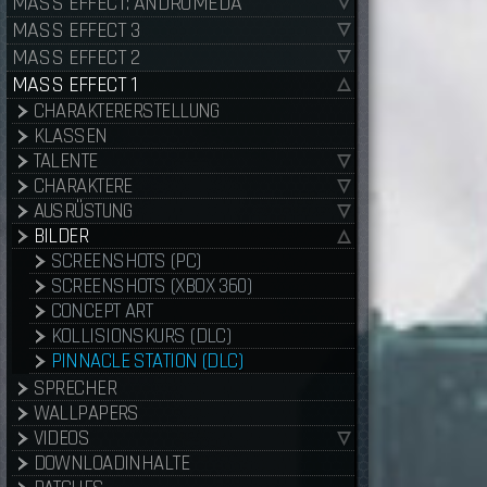
MASS EFFECT: ANDROMEDA
MASS EFFECT 3
MASS EFFECT 2
MASS EFFECT 1
CHARAKTERERSTELLUNG
KLASSEN
TALENTE
CHARAKTERE
AUSRÜSTUNG
BILDER
SCREENSHOTS (PC)
SCREENSHOTS (XBOX 360)
CONCEPT ART
KOLLISIONSKURS (DLC)
PINNACLE STATION (DLC)
SPRECHER
WALLPAPERS
VIDEOS
DOWNLOADINHALTE