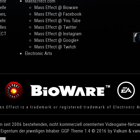
ite
MassEffect.com
lle
Mass Effect @ Bioware
mes,
Mass Effect @ Facebook
hr.
Mass Effect @ You Tube
les
Mass Effect @ Twitter
FECT
Mass Effect @ Instagram
Mass Effect @ Google+
Mass Effect @ Twitch
Electronic Arts
s Effect is a trademark or registered trademark of Electronic A
 seit 2006 bestehenden, nicht kommerziell orientierten Videogame-Netzwe
e Eigentum der jeweiligen Inhaber. GGP Theme 1.4 © 2016 by Valkum & vandi