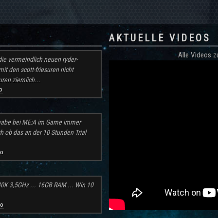
AKTUELLE VIDEOS
Alle Videos
ie vermeindlich neuen ryder-
mit den scott-friesuren nicht
ren ziemlich...
o
h habe bei ME:A im Game immer
ch ob das an der 10 Stunden Trial
go
30K 3,5GHz ... 16GB RAM ... Win 10
go