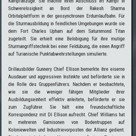
Kampfanzüge. Sie machte ihren Abschluss im Kampf in
Schwerelosigkeit an Bord der Rakesh Sharma
Orbitalplattform in der geosynchronen Erdumlaufbahn. Für
die Sturmausbildung in feindlichen Umgebungen wurde sie
dem Fort Charles Upham auf dem Saturnmond Titan
zugeteilt. Sie erhielt eine Belobigung für ihre mutige
Sturmangriffstechnik bei einer Feldübung, die einen Angriff
auf Turianische Punktabwehrstellungen simulierte.
Drillausbilder Gunnery Chief Ellison bemerkte ihre eiserne
Ausdauer und aggressiven Instinkte und beförderte sie in
die Rolle des Gruppenführers. Nachdem er beobachtete,
wie sie die weniger fähigen Mitglieder ihrer
Ausbildungseinheit effektiv anleitete, beförderte er sie
zum Zugführer. Sie hält eine freundschaftliche
Korrespondenz mit DI Ellison aufrecht. Chief Williams hat
in mehreren Garnisonen von Bodentruppen auf
Koloniewelten und Industrievorposten der Allianz gedient.