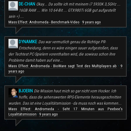
DE-CHAN
Okay... Da sollte ich mit meinem i7 5930K 3,5GHz ...
16GB RAM ... Win 10 64-Bit ... GTX980Ti 6GB gut aufgestellt
sein =) ...
Mass Effect: Andromeda - Benchmark-Video
9 years ago
·
DYNAMIKE
Das war vermutlich genau die Richtige PR-
Entscheidung, denn es wäre einigen sauer aufgestoßen, dass
der Techtest PC-Spielern vorenthalten wird, die sowieso schon ihre
Probleme damit haben auf eine...
Mass Effect: Andromeda - BioWare sagt Test des Multiplayers ab
9
·
years ago
BJOERN
Die Mission haut mich so gar nicht vom Hocker. Ich
hoffe, dass die sehenswerten RPG-Elemente herausgeschnitten
wurden. Das ist eine Loyalitätsmission - da muss noch was kommen...
Mass Effect: Andromeda - Seht 17 Minuten aus Peebee's
Loyalitätsmission
9 years ago
·