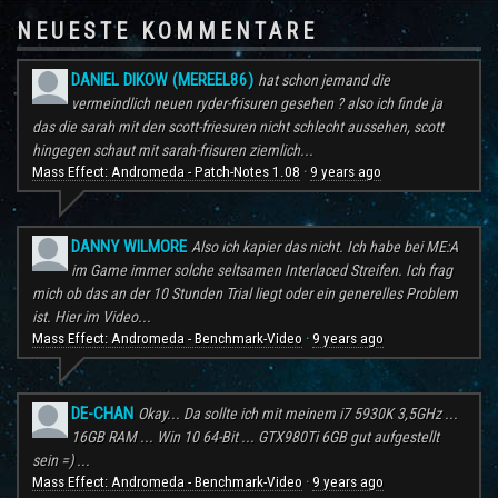
NEUESTE KOMMENTARE
DANIEL DIKOW (MEREEL86)
hat schon jemand die
vermeindlich neuen ryder-frisuren gesehen ? also ich finde ja
das die sarah mit den scott-friesuren nicht schlecht aussehen, scott
hingegen schaut mit sarah-frisuren ziemlich...
Mass Effect: Andromeda - Patch-Notes 1.08
9 years ago
·
DANNY WILMORE
Also ich kapier das nicht. Ich habe bei ME:A
im Game immer solche seltsamen Interlaced Streifen. Ich frag
mich ob das an der 10 Stunden Trial liegt oder ein generelles Problem
ist. Hier im Video...
Mass Effect: Andromeda - Benchmark-Video
9 years ago
·
DE-CHAN
Okay... Da sollte ich mit meinem i7 5930K 3,5GHz ...
16GB RAM ... Win 10 64-Bit ... GTX980Ti 6GB gut aufgestellt
sein =) ...
Mass Effect: Andromeda - Benchmark-Video
9 years ago
·