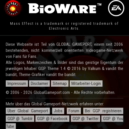
Mass Effect is a trademark or registered trademark of
Electronic Arts.
Diese Webseite ist Teil von GLOBAL GAMEPORT, einem seit 2006
bestehenden, nicht kommerziell orientierten Videogame-Netzwerk
von Fans für Fans.
Alle Logos, Markenzeichen & Bilder sind das geistige Eigentum der
jeweiligen Inhaber. GGP Theme 1.4 © 2016 by Valkum & vandit the
bandit, Theme-Grafiker vandit the bandit.
Impressum
Disclaimer
Sitemap
Mitarbeiter-Login
© 2006 - 2026 GlobalGameport.com - Alle Rechte vorbehalten.
Mehr über das Global Gameport-Netzwerk erfahren unter:
Über Global Gameport
Jobs
Forum
Bei GGP registrieren
GGP @ Tumblr
GGP @ Facebook
GGP @ Twitter
GGP @ You
Tube