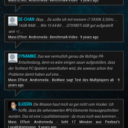
Mass Effect: Andromeda - Benchmark-Video
9 years ago
·
DE-CHAN
Okay... Da sollte ich mit meinem i7 5930K 3,5GHz ...
16GB RAM ... Win 10 64-Bit ... GTX980Ti 6GB gut aufgestellt
sein =) ...
Mass Effect: Andromeda - Benchmark-Video
9 years ago
·
DYNAMIKE
Das war vermutlich genau die Richtige PR-
Entscheidung, denn es wäre einigen sauer aufgestoßen, dass
der Techtest PC-Spielern vorenthalten wird, die sowieso schon ihre
Probleme damit haben auf eine...
Mass Effect: Andromeda - BioWare sagt Test des Multiplayers ab
9
·
years ago
BJOERN
Die Mission haut mich so gar nicht vom Hocker. Ich
hoffe, dass die sehenswerten RPG-Elemente herausgeschnitten
wurden. Das ist eine Loyalitätsmission - da muss noch was kommen...
Mass Effect: Andromeda - Seht 17 Minuten aus Peebee's
Loyalitätsmission
9 years ago
·