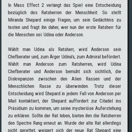
In Mass Effect 2 verlangt das Spiel eine Entscheidung
bezüglich des Ratsherren der Menschheit. So stellt
Miranda Shepard einige Fragen, um sein Gedächtnis zu
testen und fragt ihn daher, wer nun der erste Ratsherr für
die Menschen sei: Udina oder Anderson.
Wählt man Udina als Ratsherr, wird Anderson sein
Chefberater und, zum Ärger Udina's, zum Admiral befördert.
Wählt man Anderson zum Ratsherren, wird Udina
Chefberater und Anderson bemüht sich sichtlich, die
Diskrepanzen zwischen den Alien Rassen und der
Menschlichen Rasse zu überwinden. Trotz dieser
Entscheidung wird Shepard in jedem Fall von Anderson per
Mail kontaktiert, der Shepard auffordert zur Citadel ins
Präsidium zu kommen, um seine mysteriöse Auferstehung
zu erklären. Sollte der Rat leben, bieten ihm die Ratsherren
den Spectre Rang erneut an. Wurde der alte Rat allerdings
nicht gerettet, weigert sich der neue Rat Shepard eine