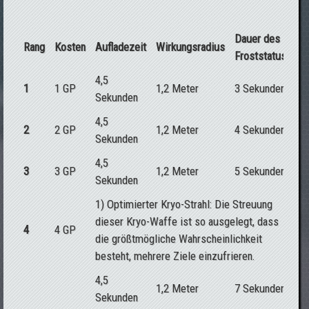
Dauer des
Rang
Kosten
Aufladezeit
Wirkungsradius
Froststatus
4,5
1
1 GP
1,2 Meter
3 Sekunden
Sekunden
4,5
2
2 GP
1,2 Meter
4 Sekunden
Sekunden
4,5
3
3 GP
1,2 Meter
5 Sekunden
Sekunden
1) Optimierter Kryo-Strahl: Die Streuung
dieser Kryo-Waffe ist so ausgelegt, dass
4
4 GP
die größtmögliche Wahrscheinlichkeit
besteht, mehrere Ziele einzufrieren.
4,5
1,2 Meter
7 Sekunden
Sekunden