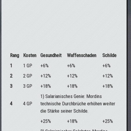
Rang
Kosten
Gesundheit
Waffenschaden
Schilde
1
1 GP
+6%
+6%
+6%
2
2 GP
+12%
+12%
+12%
3
3 GP
+18%
+18%
+18%
1) Salarianisches Genie: Mordins
4
4 GP
technische Durchbrüche erhöhen weiter
die Stärke seiner Schilde.
+25%
+18%
+25%