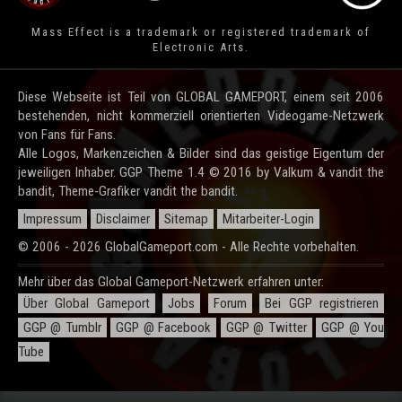
Mass Effect is a trademark or registered trademark of
Electronic Arts.
Diese Webseite ist Teil von GLOBAL GAMEPORT, einem seit 2006
bestehenden, nicht kommerziell orientierten Videogame-Netzwerk
von Fans für Fans.
Alle Logos, Markenzeichen & Bilder sind das geistige Eigentum der
jeweiligen Inhaber. GGP Theme 1.4 © 2016 by Valkum & vandit the
bandit, Theme-Grafiker vandit the bandit.
Impressum
Disclaimer
Sitemap
Mitarbeiter-Login
© 2006 - 2026 GlobalGameport.com - Alle Rechte vorbehalten.
Mehr über das Global Gameport-Netzwerk erfahren unter:
Über Global Gameport
Jobs
Forum
Bei GGP registrieren
GGP @ Tumblr
GGP @ Facebook
GGP @ Twitter
GGP @ You
Tube