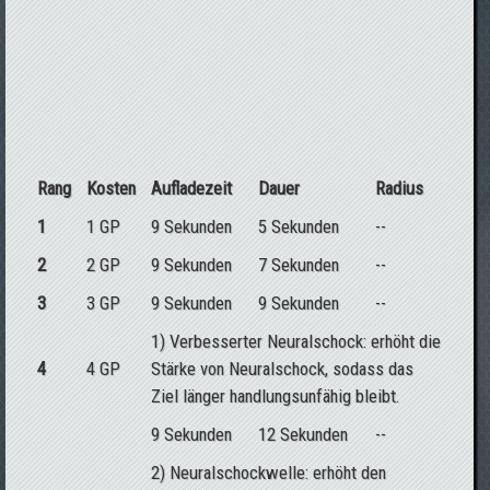
Rang
Kosten
Aufladezeit
Dauer
Radius
1
1 GP
9 Sekunden
5 Sekunden
--
2
2 GP
9 Sekunden
7 Sekunden
--
3
3 GP
9 Sekunden
9 Sekunden
--
1) Verbesserter Neuralschock: erhöht die
4
4 GP
Stärke von Neuralschock, sodass das
Ziel länger handlungsunfähig bleibt.
9 Sekunden
12 Sekunden
--
2) Neuralschockwelle: erhöht den