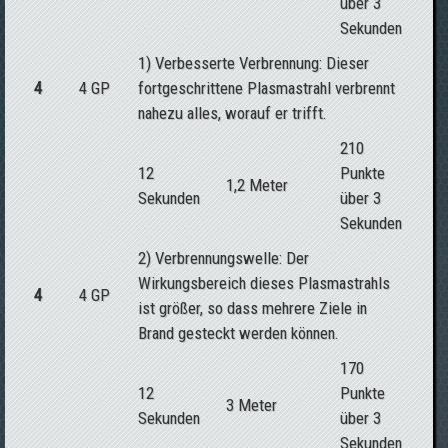
über 3
Sekunden
1) Verbesserte Verbrennung: Dieser
4
4 GP
fortgeschrittene Plasmastrahl verbrennt
nahezu alles, worauf er trifft.
210
12
Punkte
1,2 Meter
Sekunden
über 3
Sekunden
2) Verbrennungswelle: Der
Wirkungsbereich dieses Plasmastrahls
4
4 GP
ist größer, so dass mehrere Ziele in
Brand gesteckt werden können.
170
12
Punkte
3 Meter
Sekunden
über 3
Sekunden