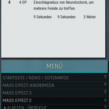
4
4 GP
Einschlagradius von Neuralschock, um
mehrere Feinde zu treffen.
9 Sekunden
9 Sekunden
3 Meter
MENÜ
STARTSEITE / NEWS / SEITENINFOS
MASS EFFECT: ANDROMEDA
MASS EFFECT 3
MASS EFFECT 2
KLASSEN - ÜBERSICHT