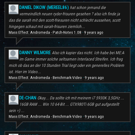
DANIEL DIKOW (MEREEL86)
hat schon jemand die
vermeindlich neuen ryder-frisuren gesehen ? also ich finde ja
das die sarah mit den scott-friesuren nicht schlecht aussehen, scott
hingegen schaut mit sarah-frisuren ziemlich...
Mass Effect: Andromeda - Patch-Notes 1.08
9 years ago
·
DANNY WILMORE
Also ich kapier das nicht. Ich habe bei ME:A
im Game immer solche seltsamen Interlaced Streifen. Ich frag
mich ob das an der 10 Stunden Trial liegt oder ein generelles Problem
ist. Hier im Video...
Mass Effect: Andromeda - Benchmark-Video
9 years ago
·
DE-CHAN
Okay... Da sollte ich mit meinem i7 5930K 3,5GHz ...
16GB RAM ... Win 10 64-Bit ... GTX980Ti 6GB gut aufgestellt
sein =) ...
Mass Effect: Andromeda - Benchmark-Video
9 years ago
·