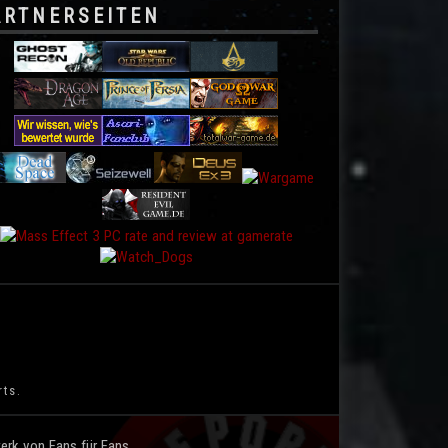
ARTNERSEITEN
rts.
rk von Fans für Fans.