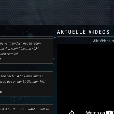
AKTUELLE VIDEOS
Alle Videos
ie vermeindlich neuen ryder-
mit den scott-friesuren nicht
ren ziemlich...
o
h habe bei ME:A im Game immer
ch ob das an der 10 Stunden Trial
go
30K 3,5GHz ... 16GB RAM ... Win 10