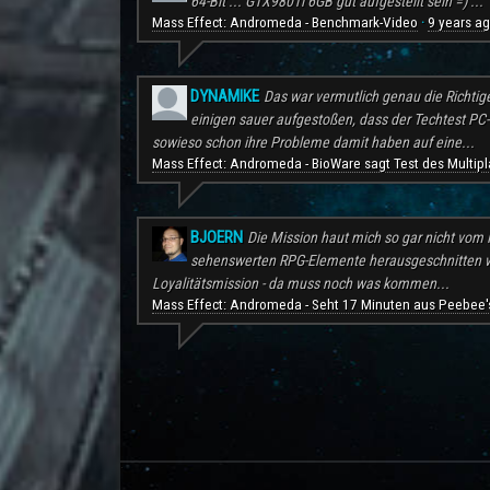
64-Bit ... GTX980Ti 6GB gut aufgestellt sein =) ...
Mass Effect: Andromeda - Benchmark-Video
9 years a
·
DYNAMIKE
Das war vermutlich genau die Richtig
einigen sauer aufgestoßen, dass der Techtest PC-S
sowieso schon ihre Probleme damit haben auf eine...
Mass Effect: Andromeda - BioWare sagt Test des Multipl
BJOERN
Die Mission haut mich so gar nicht vom H
sehenswerten RPG-Elemente herausgeschnitten wu
Loyalitätsmission - da muss noch was kommen...
Mass Effect: Andromeda - Seht 17 Minuten aus Peebee's
.