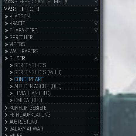
MASS EFFECT: ANDROMEDA
MASS EFFECT 3
KLASSEN
KRÄFTE
CHARAKTERE
SPRECHER
VIDEOS
WALLPAPERS
BILDER
SCREENSHOTS
SCREENSHOTS (WII U)
CONCEPT ART
AUS DER ASCHE (DLC)
LEVIATHAN (DLC)
OMEGA (DLC)
KONFLIKTGEBIETE
FEINDAUFKLÄRUNG
AUSRÜSTUNG
GALAXY AT WAR
HILFE