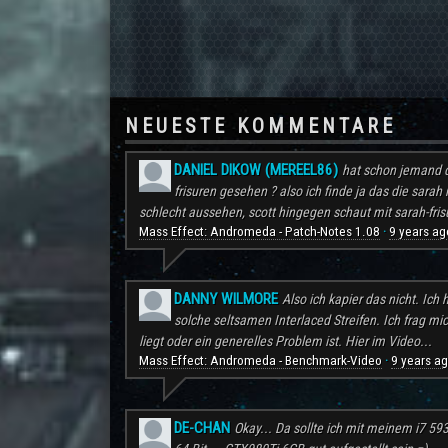
NEUESTE KOMMENTARE
DANIEL DIKOW (MEREEL86)
hat schon jemand d
frisuren gesehen ? also ich finde ja das die sarah 
schlecht aussehen, scott hingegen schaut mit sarah-frisu
Mass Effect: Andromeda - Patch-Notes 1.08
9 years ag
·
DANNY WILMORE
Also ich kapier das nicht. Ic
solche seltsamen Interlaced Streifen. Ich frag mi
liegt oder ein generelles Problem ist. Hier im Video...
Mass Effect: Andromeda - Benchmark-Video
9 years a
·
DE-CHAN
Okay... Da sollte ich mit meinem i7 59