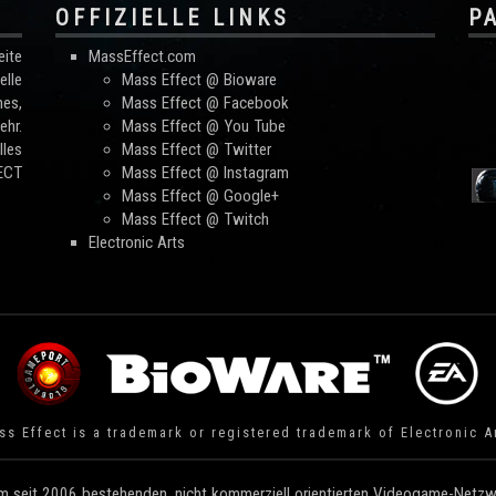
OFFIZIELLE LINKS
P
ite
MassEffect.com
lle
Mass Effect @ Bioware
mes,
Mass Effect @ Facebook
hr.
Mass Effect @ You Tube
les
Mass Effect @ Twitter
FECT
Mass Effect @ Instagram
Mass Effect @ Google+
Mass Effect @ Twitch
Electronic Arts
s Effect is a trademark or registered trademark of Electronic A
 seit 2006 bestehenden, nicht kommerziell orientierten Videogame-Netzwe