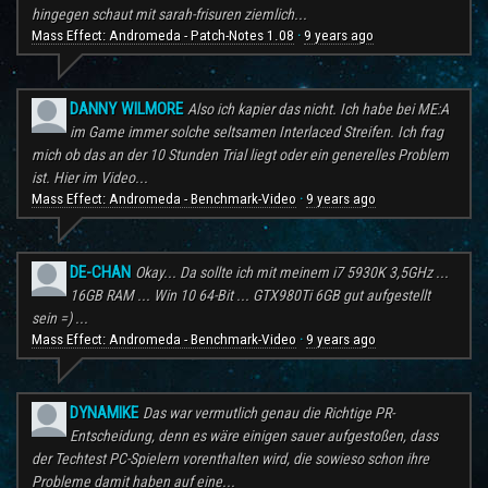
hingegen schaut mit sarah-frisuren ziemlich...
Mass Effect: Andromeda - Patch-Notes 1.08
9 years ago
·
DANNY WILMORE
Also ich kapier das nicht. Ich habe bei ME:A
im Game immer solche seltsamen Interlaced Streifen. Ich frag
mich ob das an der 10 Stunden Trial liegt oder ein generelles Problem
ist. Hier im Video...
Mass Effect: Andromeda - Benchmark-Video
9 years ago
·
DE-CHAN
Okay... Da sollte ich mit meinem i7 5930K 3,5GHz ...
16GB RAM ... Win 10 64-Bit ... GTX980Ti 6GB gut aufgestellt
sein =) ...
Mass Effect: Andromeda - Benchmark-Video
9 years ago
·
DYNAMIKE
Das war vermutlich genau die Richtige PR-
Entscheidung, denn es wäre einigen sauer aufgestoßen, dass
der Techtest PC-Spielern vorenthalten wird, die sowieso schon ihre
Probleme damit haben auf eine...