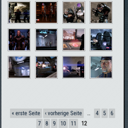
Seiten
« erste Seite
‹ vorherige Seite
…
4
5
6
7
8
9
10
11
12