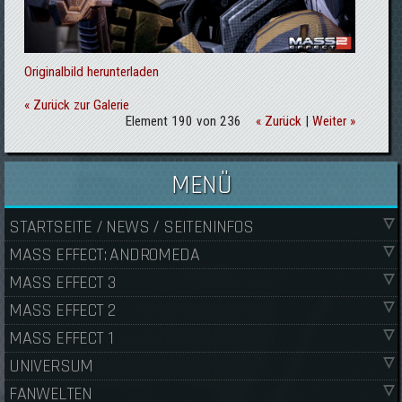
Originalbild herunterladen
« Zurück zur Galerie
Element 190 von 236
« Zurück
|
Weiter »
MENÜ
STARTSEITE / NEWS / SEITENINFOS
MASS EFFECT: ANDROMEDA
MASS EFFECT 3
MASS EFFECT 2
MASS EFFECT 1
UNIVERSUM
FANWELTEN