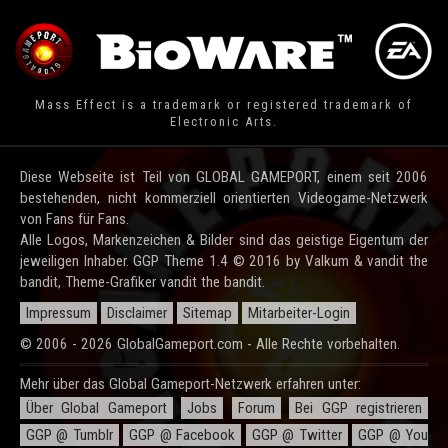
Mass Effect is a trademark or registered trademark of
Electronic Arts.
Diese Webseite ist Teil von GLOBAL GAMEPORT, einem seit 2006
bestehenden, nicht kommerziell orientierten Videogame-Netzwerk
von Fans für Fans.
Alle Logos, Markenzeichen & Bilder sind das geistige Eigentum der
jeweiligen Inhaber. GGP Theme 1.4 © 2016 by Valkum & vandit the
bandit, Theme-Grafiker vandit the bandit.
Impressum
Disclaimer
Sitemap
Mitarbeiter-Login
© 2006 - 2026 GlobalGameport.com - Alle Rechte vorbehalten.
Mehr über das Global Gameport-Netzwerk erfahren unter:
Über Global Gameport
Jobs
Forum
Bei GGP registrieren
GGP @ Tumblr
GGP @ Facebook
GGP @ Twitter
GGP @ You