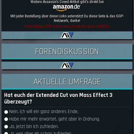
Weitere Assassin's Creed-Artikel gibt's direkt bei
Mit jeder Bestellung über diese Links unterstützt Du diese Seite & das GGP-
Netzwerk, danke!
Unterstütze GGP automatisch mit Browser AddOn's
FORENDISKUSSION
AKTUELLE UMFRAGE
Hat euch der Extended Cut von Mass Effect 3
überzeugt?
Auswahlmöglichkeiten
Nein, ich will ein ganz anderes Ende.
Habe mir mehr erwartet, geht aber in Ordnung.
Ja, jetzt bin ich zufrieden.
Ja, war aber eh schon zufrieden.