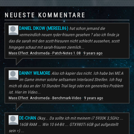
NEUESTE KOMMENTARE
DANIEL DIKOW (MEREEL86)
hat schon jemand die
vermeindlich neuen ryder-frisuren gesehen ? also ich finde ja
das die sarah mit den scott-friesuren nicht schlecht aussehen, scott
hingegen schaut mit sarah-frisuren ziemlich...
Mass Effect: Andromeda - Patch-Notes 1.08
9 years ago
·
DANNY WILMORE
Also ich kapier das nicht. Ich habe bei ME:A
im Game immer solche seltsamen Interlaced Streifen. Ich frag
mich ob das an der 10 Stunden Trial liegt oder ein generelles Problem
ist. Hier im Video...
Mass Effect: Andromeda - Benchmark-Video
9 years ago
·
DE-CHAN
Okay... Da sollte ich mit meinem i7 5930K 3,5GHz ...
16GB RAM ... Win 10 64-Bit ... GTX980Ti 6GB gut aufgestellt
sein =) ...