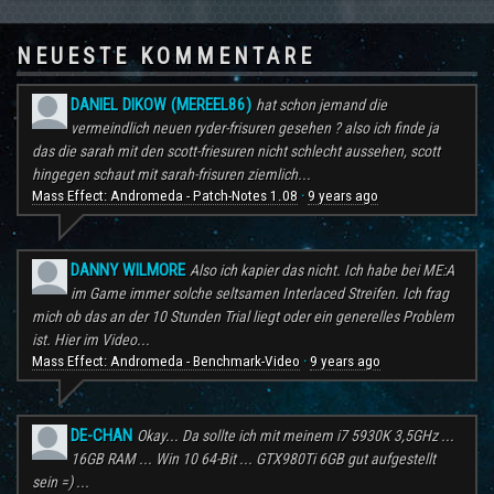
NEUESTE KOMMENTARE
DANIEL DIKOW (MEREEL86)
hat schon jemand die
vermeindlich neuen ryder-frisuren gesehen ? also ich finde ja
das die sarah mit den scott-friesuren nicht schlecht aussehen, scott
hingegen schaut mit sarah-frisuren ziemlich...
Mass Effect: Andromeda - Patch-Notes 1.08
9 years ago
·
DANNY WILMORE
Also ich kapier das nicht. Ich habe bei ME:A
im Game immer solche seltsamen Interlaced Streifen. Ich frag
mich ob das an der 10 Stunden Trial liegt oder ein generelles Problem
ist. Hier im Video...
Mass Effect: Andromeda - Benchmark-Video
9 years ago
·
DE-CHAN
Okay... Da sollte ich mit meinem i7 5930K 3,5GHz ...
16GB RAM ... Win 10 64-Bit ... GTX980Ti 6GB gut aufgestellt
sein =) ...