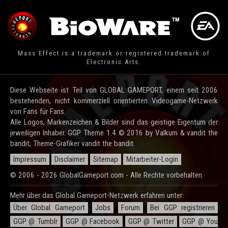
Mass Effect is a trademark or registered trademark of
Electronic Arts.
Diese Webseite ist Teil von GLOBAL GAMEPORT, einem seit 2006
bestehenden, nicht kommerziell orientierten Videogame-Netzwerk
von Fans für Fans.
Alle Logos, Markenzeichen & Bilder sind das geistige Eigentum der
jeweiligen Inhaber. GGP Theme 1.4 © 2016 by Valkum & vandit the
bandit, Theme-Grafiker vandit the bandit.
Impressum
Disclaimer
Sitemap
Mitarbeiter-Login
© 2006 - 2026 GlobalGameport.com - Alle Rechte vorbehalten.
Mehr über das Global Gameport-Netzwerk erfahren unter:
Über Global Gameport
Jobs
Forum
Bei GGP registrieren
GGP @ Tumblr
GGP @ Facebook
GGP @ Twitter
GGP @ You