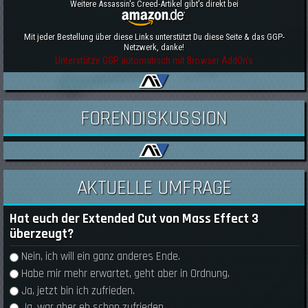
Weitere Assassin's Creed-Artikel gibt's direkt bei
Mit jeder Bestellung über diese Links unterstützt Du diese Seite & das GGP-
Netzwerk, danke!
Unterstütze GGP automatisch mit Browser AddOn's
FORENDISKUSSION
AKTUELLE UMFRAGE
Hat euch der Extended Cut von Mass Effect 3
überzeugt?
Auswahlmöglichkeiten
Nein, ich will ein ganz anderes Ende.
Habe mir mehr erwartet, geht aber in Ordnung.
Ja, jetzt bin ich zufrieden.
Ja, war aber eh schon zufrieden.