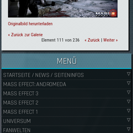
Originalbild herunterladen
« Zurück zur Galerie
Element 111 von 236
« Zurück
|
Weiter »
MENÜ
STARTSEITE / NEWS / SEITENINFOS
MASS EFFECT: ANDROMEDA
MASS EFFECT 3
MASS EFFECT 2
MASS EFFECT 1
UNIVERSUM
FANWELTEN