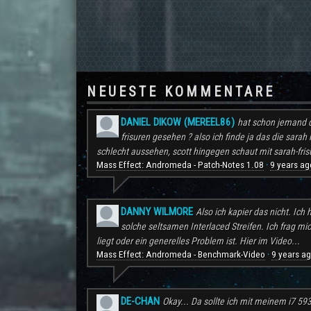
NEUESTE KOMMENTARE
DANIEL DIKOW (MEREEL86)
hat schon jemand d
frisuren gesehen ? also ich finde ja das die sarah 
schlecht aussehen, scott hingegen schaut mit sarah-frisu
Mass Effect: Andromeda - Patch-Notes 1.08
9 years ag
·
DANNY WILMORE
Also ich kapier das nicht. Ic
solche seltsamen Interlaced Streifen. Ich frag mi
liegt oder ein generelles Problem ist. Hier im Video...
Mass Effect: Andromeda - Benchmark-Video
9 years a
·
DE-CHAN
Okay... Da sollte ich mit meinem i7 59