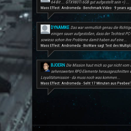
64-Bit ... GTX980Ti 6GB gut aufgestellt sein =) ...
Mass Effect: Andromeda - Benchmark-Video
9 years a
·
DYNAMIKE
Das war vermutlich genau die Richtig
einigen sauer aufgestoßen, dass der Techtest PC-S
sowieso schon ihre Probleme damit haben auf eine...
Mass Effect: Andromeda - BioWare sagt Test des Multipl
BJOERN
Die Mission haut mich so gar nicht vom H
sehenswerten RPG-Elemente herausgeschnitten wu
Loyalitätsmission - da muss noch was kommen...
Mass Effect: Andromeda - Seht 17 Minuten aus Peebee's
.