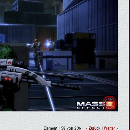
Element 158 von 236
« Zurück
|
Weiter »