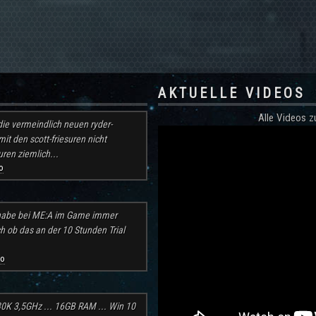
AKTUELLE VIDEOS
Alle Videos
ie vermeindlich neuen ryder-
mit den scott-friesuren nicht
ren ziemlich...
o
h habe bei ME:A im Game immer
ch ob das an der 10 Stunden Trial
go
30K 3,5GHz ... 16GB RAM ... Win 10