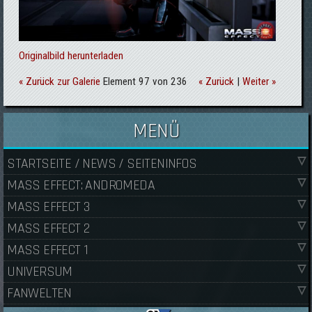
Originalbild herunterladen
« Zurück zur Galerie
Element 97 von 236
« Zurück
|
Weiter »
MENÜ
STARTSEITE / NEWS / SEITENINFOS
MASS EFFECT: ANDROMEDA
MASS EFFECT 3
MASS EFFECT 2
MASS EFFECT 1
UNIVERSUM
FANWELTEN