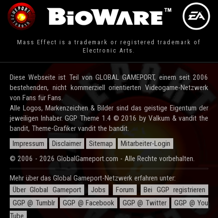
Mass Effect is a trademark or registered trademark of
Electronic Arts.
Diese Webseite ist Teil von GLOBAL GAMEPORT, einem seit 2006
bestehenden, nicht kommerziell orientierten Videogame-Netzwerk
von Fans für Fans.
Alle Logos, Markenzeichen & Bilder sind das geistige Eigentum der
jeweiligen Inhaber. GGP Theme 1.4 © 2016 by Valkum & vandit the
bandit, Theme-Grafiker vandit the bandit.
Impressum
Disclaimer
Sitemap
Mitarbeiter-Login
© 2006 - 2026 GlobalGameport.com - Alle Rechte vorbehalten.
Mehr über das Global Gameport-Netzwerk erfahren unter:
Über Global Gameport
Jobs
Forum
Bei GGP registrieren
GGP @ Tumblr
GGP @ Facebook
GGP @ Twitter
GGP @ You
Tube