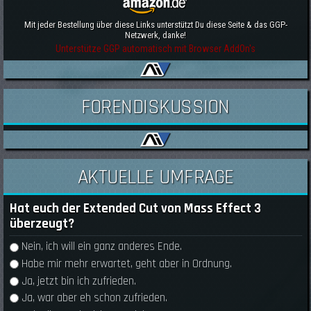
Mit jeder Bestellung über diese Links unterstützt Du diese Seite & das GGP-
Netzwerk, danke!
Unterstütze GGP automatisch mit Browser AddOn's
FORENDISKUSSION
AKTUELLE UMFRAGE
Hat euch der Extended Cut von Mass Effect 3
überzeugt?
Auswahlmöglichkeiten
Nein, ich will ein ganz anderes Ende.
Habe mir mehr erwartet, geht aber in Ordnung.
Ja, jetzt bin ich zufrieden.
Ja, war aber eh schon zufrieden.