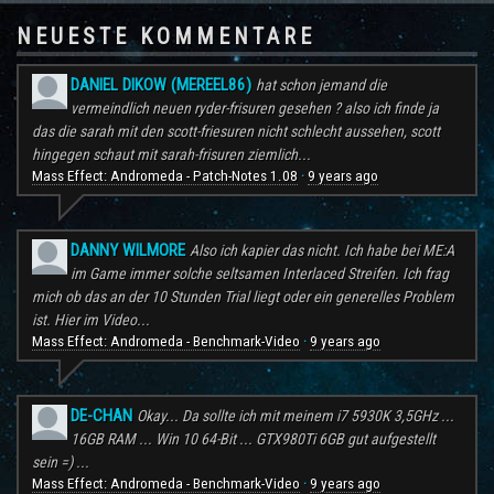
NEUESTE KOMMENTARE
DANIEL DIKOW (MEREEL86)
hat schon jemand die
vermeindlich neuen ryder-frisuren gesehen ? also ich finde ja
das die sarah mit den scott-friesuren nicht schlecht aussehen, scott
hingegen schaut mit sarah-frisuren ziemlich...
Mass Effect: Andromeda - Patch-Notes 1.08
9 years ago
·
DANNY WILMORE
Also ich kapier das nicht. Ich habe bei ME:A
im Game immer solche seltsamen Interlaced Streifen. Ich frag
mich ob das an der 10 Stunden Trial liegt oder ein generelles Problem
ist. Hier im Video...
Mass Effect: Andromeda - Benchmark-Video
9 years ago
·
DE-CHAN
Okay... Da sollte ich mit meinem i7 5930K 3,5GHz ...
16GB RAM ... Win 10 64-Bit ... GTX980Ti 6GB gut aufgestellt
sein =) ...
Mass Effect: Andromeda - Benchmark-Video
9 years ago
·