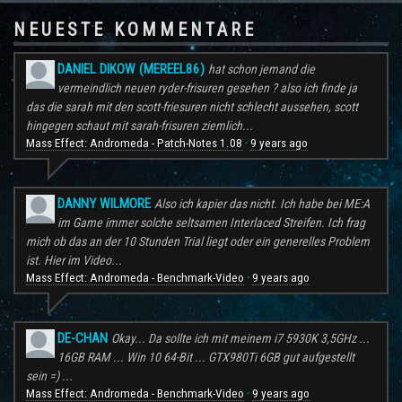
NEUESTE KOMMENTARE
DANIEL DIKOW (MEREEL86)
hat schon jemand die
vermeindlich neuen ryder-frisuren gesehen ? also ich finde ja
das die sarah mit den scott-friesuren nicht schlecht aussehen, scott
hingegen schaut mit sarah-frisuren ziemlich...
Mass Effect: Andromeda - Patch-Notes 1.08
9 years ago
·
DANNY WILMORE
Also ich kapier das nicht. Ich habe bei ME:A
im Game immer solche seltsamen Interlaced Streifen. Ich frag
mich ob das an der 10 Stunden Trial liegt oder ein generelles Problem
ist. Hier im Video...
Mass Effect: Andromeda - Benchmark-Video
9 years ago
·
DE-CHAN
Okay... Da sollte ich mit meinem i7 5930K 3,5GHz ...
16GB RAM ... Win 10 64-Bit ... GTX980Ti 6GB gut aufgestellt
sein =) ...
Mass Effect: Andromeda - Benchmark-Video
9 years ago
·