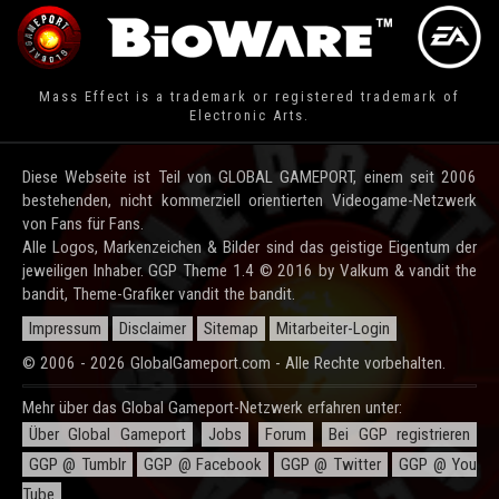
Mass Effect is a trademark or registered trademark of
Electronic Arts.
Diese Webseite ist Teil von GLOBAL GAMEPORT, einem seit 2006
bestehenden, nicht kommerziell orientierten Videogame-Netzwerk
von Fans für Fans.
Alle Logos, Markenzeichen & Bilder sind das geistige Eigentum der
jeweiligen Inhaber. GGP Theme 1.4 © 2016 by Valkum & vandit the
bandit, Theme-Grafiker vandit the bandit.
Impressum
Disclaimer
Sitemap
Mitarbeiter-Login
© 2006 - 2026 GlobalGameport.com - Alle Rechte vorbehalten.
Mehr über das Global Gameport-Netzwerk erfahren unter:
Über Global Gameport
Jobs
Forum
Bei GGP registrieren
GGP @ Tumblr
GGP @ Facebook
GGP @ Twitter
GGP @ You
Tube