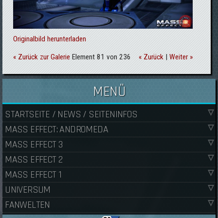
Originalbild herunterladen
« Zurück zur Galerie
Element 81 von 236
« Zurück
|
Weiter »
MENÜ
STARTSEITE / NEWS / SEITENINFOS
MASS EFFECT: ANDROMEDA
MASS EFFECT 3
MASS EFFECT 2
MASS EFFECT 1
UNIVERSUM
FANWELTEN