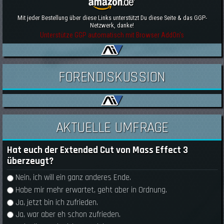
Mit jeder Bestellung über diese Links unterstützt Du diese Seite & das GGP-
Netzwerk, danke!
Unterstütze GGP automatisch mit Browser AddOn's
FORENDISKUSSION
AKTUELLE UMFRAGE
Hat euch der Extended Cut von Mass Effect 3
überzeugt?
Auswahlmöglichkeiten
Nein, ich will ein ganz anderes Ende.
Habe mir mehr erwartet, geht aber in Ordnung.
Ja, jetzt bin ich zufrieden.
Ja, war aber eh schon zufrieden.