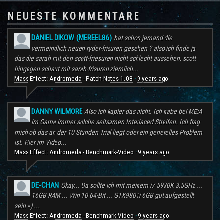
NEUESTE KOMMENTARE
DANIEL DIKOW (MEREEL86)
hat schon jemand die
vermeindlich neuen ryder-frisuren gesehen ? also ich finde ja
das die sarah mit den scott-friesuren nicht schlecht aussehen, scott
hingegen schaut mit sarah-frisuren ziemlich...
Mass Effect: Andromeda - Patch-Notes 1.08
9 years ago
·
DANNY WILMORE
Also ich kapier das nicht. Ich habe bei ME:A
im Game immer solche seltsamen Interlaced Streifen. Ich frag
mich ob das an der 10 Stunden Trial liegt oder ein generelles Problem
ist. Hier im Video...
Mass Effect: Andromeda - Benchmark-Video
9 years ago
·
DE-CHAN
Okay... Da sollte ich mit meinem i7 5930K 3,5GHz ...
16GB RAM ... Win 10 64-Bit ... GTX980Ti 6GB gut aufgestellt
sein =) ...
Mass Effect: Andromeda - Benchmark-Video
9 years ago
·