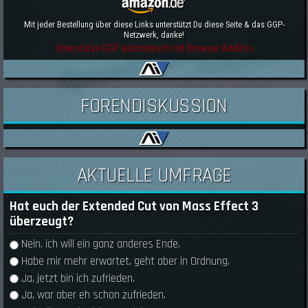
Mit jeder Bestellung über diese Links unterstützt Du diese Seite & das GGP-
Netzwerk, danke!
Unterstütze GGP automatisch mit Browser AddOn's
FORENDISKUSSION
AKTUELLE UMFRAGE
Hat euch der Extended Cut von Mass Effect 3
überzeugt?
Auswahlmöglichkeiten
Nein, ich will ein ganz anderes Ende.
Habe mir mehr erwartet, geht aber in Ordnung.
Ja, jetzt bin ich zufrieden.
Ja, war aber eh schon zufrieden.