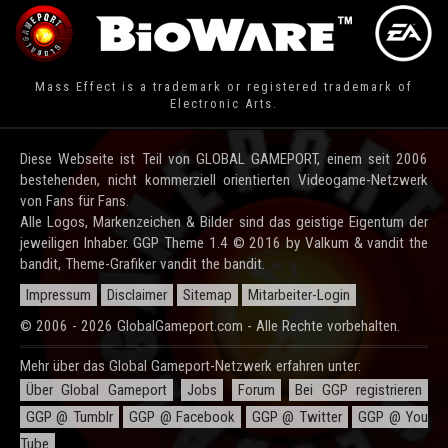
Mass Effect is a trademark or registered trademark of
Electronic Arts.
Diese Webseite ist Teil von GLOBAL GAMEPORT, einem seit 2006
bestehenden, nicht kommerziell orientierten Videogame-Netzwerk
von Fans für Fans.
Alle Logos, Markenzeichen & Bilder sind das geistige Eigentum der
jeweiligen Inhaber. GGP Theme 1.4 © 2016 by Valkum & vandit the
bandit, Theme-Grafiker vandit the bandit.
Impressum
Disclaimer
Sitemap
Mitarbeiter-Login
© 2006 - 2026 GlobalGameport.com - Alle Rechte vorbehalten.
Mehr über das Global Gameport-Netzwerk erfahren unter:
Über Global Gameport
Jobs
Forum
Bei GGP registrieren
GGP @ Tumblr
GGP @ Facebook
GGP @ Twitter
GGP @ You
Tube