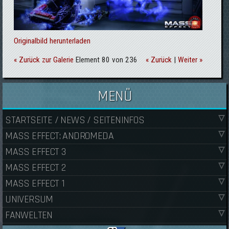
Originalbild herunterladen
« Zurück zur Galerie
Element 80 von 236
« Zurück
|
Weiter »
MENÜ
STARTSEITE / NEWS / SEITENINFOS
MASS EFFECT: ANDROMEDA
MASS EFFECT 3
MASS EFFECT 2
MASS EFFECT 1
UNIVERSUM
FANWELTEN