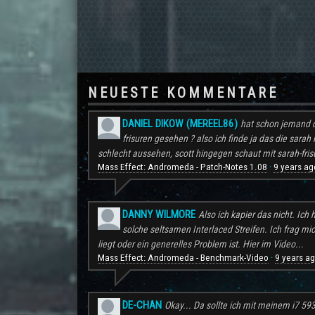
NEUESTE KOMMENTARE
DANIEL DIKOW (MEREEL86)
hat schon jemand d
frisuren gesehen ? also ich finde ja das die sarah 
schlecht aussehen, scott hingegen schaut mit sarah-frisu
Mass Effect: Andromeda - Patch-Notes 1.08
9 years ag
·
DANNY WILMORE
Also ich kapier das nicht. Ic
solche seltsamen Interlaced Streifen. Ich frag mi
liegt oder ein generelles Problem ist. Hier im Video...
Mass Effect: Andromeda - Benchmark-Video
9 years a
·
DE-CHAN
Okay... Da sollte ich mit meinem i7 59