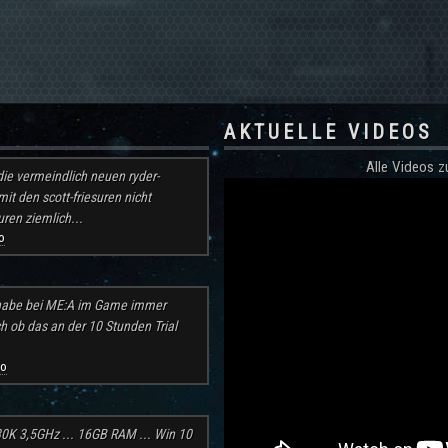
AKTUELLE VIDEOS
Alle Videos
ie vermeindlich neuen ryder-
mit den scott-friesuren nicht
ren ziemlich...
o
h habe bei ME:A im Game immer
ch ob das an der 10 Stunden Trial
go
30K 3,5GHz ... 16GB RAM ... Win 10