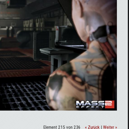
Element 215 von 236
« Zurück
|
Weiter »