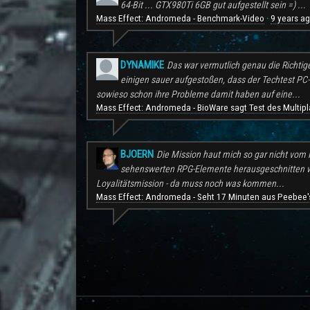
64-Bit ... GTX980Ti 6GB gut aufgestellt sein =) ...
Mass Effect: Andromeda - Benchmark-Video
9 years a
·
DYNAMIKE
Das war vermutlich genau die Richtig
einigen sauer aufgestoßen, dass der Techtest PC-S
sowieso schon ihre Probleme damit haben auf eine...
Mass Effect: Andromeda - BioWare sagt Test des Multipl
BJOERN
Die Mission haut mich so gar nicht vom H
sehenswerten RPG-Elemente herausgeschnitten wu
Loyalitätsmission - da muss noch was kommen...
Mass Effect: Andromeda - Seht 17 Minuten aus Peebee's
.