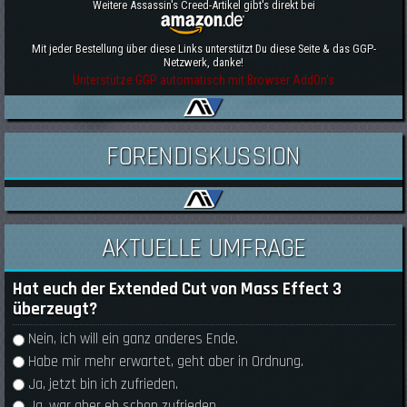
Weitere Assassin's Creed-Artikel gibt's direkt bei
Mit jeder Bestellung über diese Links unterstützt Du diese Seite & das GGP-
Netzwerk, danke!
Unterstütze GGP automatisch mit Browser AddOn's
FORENDISKUSSION
AKTUELLE UMFRAGE
Hat euch der Extended Cut von Mass Effect 3
überzeugt?
Auswahlmöglichkeiten
Nein, ich will ein ganz anderes Ende.
Habe mir mehr erwartet, geht aber in Ordnung.
Ja, jetzt bin ich zufrieden.
Ja, war aber eh schon zufrieden.