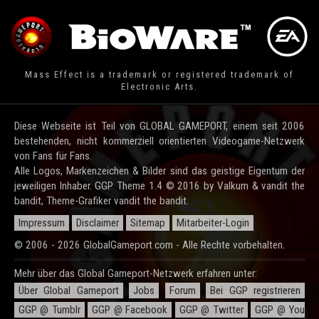
Mass Effect is a trademark or registered trademark of
Electronic Arts.
Diese Webseite ist Teil von GLOBAL GAMEPORT, einem seit 2006
bestehenden, nicht kommerziell orientierten Videogame-Netzwerk
von Fans für Fans.
Alle Logos, Markenzeichen & Bilder sind das geistige Eigentum der
jeweiligen Inhaber. GGP Theme 1.4 © 2016 by Valkum & vandit the
bandit, Theme-Grafiker vandit the bandit.
Impressum
Disclaimer
Sitemap
Mitarbeiter-Login
© 2006 - 2026 GlobalGameport.com - Alle Rechte vorbehalten.
Mehr über das Global Gameport-Netzwerk erfahren unter:
Über Global Gameport
Jobs
Forum
Bei GGP registrieren
GGP @ Tumblr
GGP @ Facebook
GGP @ Twitter
GGP @ You