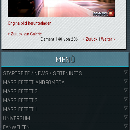
Originalbild herunterladen
« Zurück zur Galerie
Element 140 von 236
« Zurück
|
Weiter »
MENÜ
STARTSEITE / NEWS / SEITENINFOS
MASS EFFECT: ANDROMEDA
MASS EFFECT 3
MASS EFFECT 2
MASS EFFECT 1
UNIVERSUM
FANWELTEN