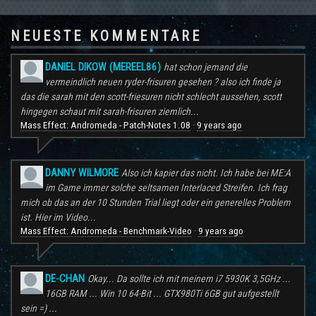
NEUESTE KOMMENTARE
DANIEL DIKOW (MEREEL86)
hat schon jemand die
vermeindlich neuen ryder-frisuren gesehen ? also ich finde ja
das die sarah mit den scott-friesuren nicht schlecht aussehen, scott
hingegen schaut mit sarah-frisuren ziemlich...
Mass Effect: Andromeda - Patch-Notes 1.08
9 years ago
·
DANNY WILMORE
Also ich kapier das nicht. Ich habe bei ME:A
im Game immer solche seltsamen Interlaced Streifen. Ich frag
mich ob das an der 10 Stunden Trial liegt oder ein generelles Problem
ist. Hier im Video...
Mass Effect: Andromeda - Benchmark-Video
9 years ago
·
DE-CHAN
Okay... Da sollte ich mit meinem i7 5930K 3,5GHz ...
16GB RAM ... Win 10 64-Bit ... GTX980Ti 6GB gut aufgestellt
sein =) ...