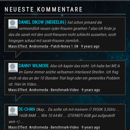
NEUESTE KOMMENTARE
DANIEL DIKOW (MEREEL86)
hat schon jemand die
vermeindlich neuen ryder-frisuren gesehen ? also ich finde ja
das die sarah mit den scott-friesuren nicht schlecht aussehen, scott
hingegen schaut mit sarah-frisuren ziemlich...
Mass Effect: Andromeda - Patch-Notes 1.08
9 years ago
·
DANNY WILMORE
Also ich kapier das nicht. Ich habe bei ME:A
im Game immer solche seltsamen Interlaced Streifen. Ich frag
mich ob das an der 10 Stunden Trial liegt oder ein generelles Problem
ist. Hier im Video...
Mass Effect: Andromeda - Benchmark-Video
9 years ago
·
DE-CHAN
Okay... Da sollte ich mit meinem i7 5930K 3,5GHz ...
16GB RAM ... Win 10 64-Bit ... GTX980Ti 6GB gut aufgestellt
sein =) ...
Mass Effect: Andromeda - Benchmark-Video
9 years ago
·