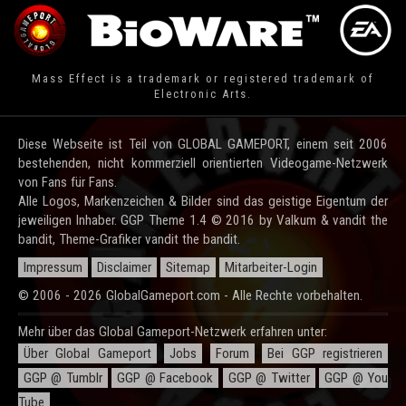
Mass Effect is a trademark or registered trademark of
Electronic Arts.
Diese Webseite ist Teil von GLOBAL GAMEPORT, einem seit 2006
bestehenden, nicht kommerziell orientierten Videogame-Netzwerk
von Fans für Fans.
Alle Logos, Markenzeichen & Bilder sind das geistige Eigentum der
jeweiligen Inhaber. GGP Theme 1.4 © 2016 by Valkum & vandit the
bandit, Theme-Grafiker vandit the bandit.
Impressum
Disclaimer
Sitemap
Mitarbeiter-Login
© 2006 - 2026 GlobalGameport.com - Alle Rechte vorbehalten.
Mehr über das Global Gameport-Netzwerk erfahren unter:
Über Global Gameport
Jobs
Forum
Bei GGP registrieren
GGP @ Tumblr
GGP @ Facebook
GGP @ Twitter
GGP @ You
Tube