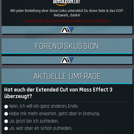
Mit jeder Bestellung über diese Links unterstützt Du diese Seite & das GGP-
Netzwerk, danke!
Unterstütze GGP automatisch mit Browser AddOn's
FORENDISKUSSION
AKTUELLE UMFRAGE
Hat euch der Extended Cut von Mass Effect 3
überzeugt?
Auswahlmöglichkeiten
Nein, ich will ein ganz anderes Ende.
Habe mir mehr erwartet, geht aber in Ordnung.
Ja, jetzt bin ich zufrieden.
Ja, war aber eh schon zufrieden.