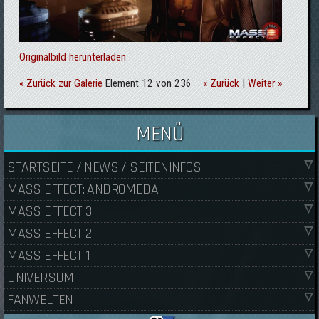
Originalbild herunterladen
« Zurück zur Galerie
Element 12 von 236
« Zurück
|
Weiter »
MENÜ
STARTSEITE / NEWS / SEITENINFOS
MASS EFFECT: ANDROMEDA
MASS EFFECT 3
MASS EFFECT 2
MASS EFFECT 1
UNIVERSUM
FANWELTEN