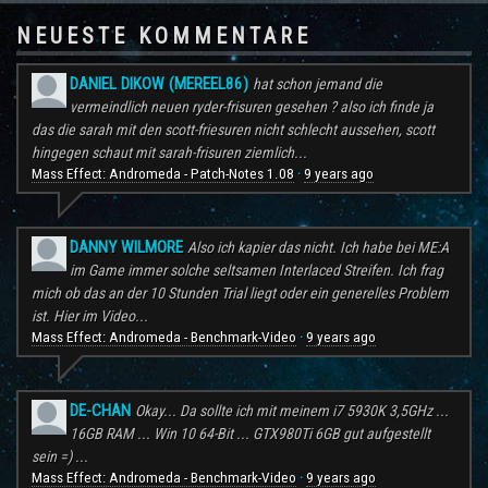
NEUESTE KOMMENTARE
DANIEL DIKOW (MEREEL86)
hat schon jemand die
vermeindlich neuen ryder-frisuren gesehen ? also ich finde ja
das die sarah mit den scott-friesuren nicht schlecht aussehen, scott
hingegen schaut mit sarah-frisuren ziemlich...
Mass Effect: Andromeda - Patch-Notes 1.08
9 years ago
·
DANNY WILMORE
Also ich kapier das nicht. Ich habe bei ME:A
im Game immer solche seltsamen Interlaced Streifen. Ich frag
mich ob das an der 10 Stunden Trial liegt oder ein generelles Problem
ist. Hier im Video...
Mass Effect: Andromeda - Benchmark-Video
9 years ago
·
DE-CHAN
Okay... Da sollte ich mit meinem i7 5930K 3,5GHz ...
16GB RAM ... Win 10 64-Bit ... GTX980Ti 6GB gut aufgestellt
sein =) ...
Mass Effect: Andromeda - Benchmark-Video
9 years ago
·