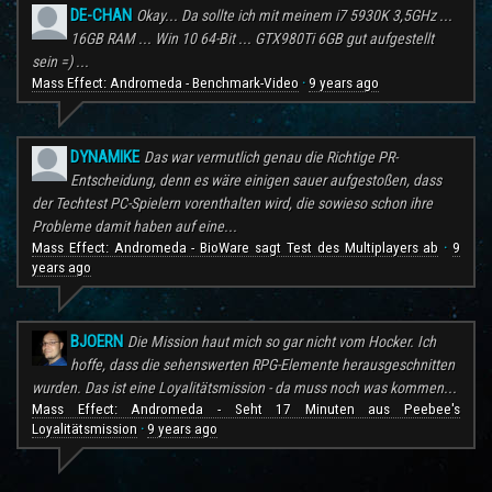
DE-CHAN
Okay... Da sollte ich mit meinem i7 5930K 3,5GHz ...
16GB RAM ... Win 10 64-Bit ... GTX980Ti 6GB gut aufgestellt
sein =) ...
Mass Effect: Andromeda - Benchmark-Video
9 years ago
·
DYNAMIKE
Das war vermutlich genau die Richtige PR-
Entscheidung, denn es wäre einigen sauer aufgestoßen, dass
der Techtest PC-Spielern vorenthalten wird, die sowieso schon ihre
Probleme damit haben auf eine...
Mass Effect: Andromeda - BioWare sagt Test des Multiplayers ab
9
·
years ago
BJOERN
Die Mission haut mich so gar nicht vom Hocker. Ich
hoffe, dass die sehenswerten RPG-Elemente herausgeschnitten
wurden. Das ist eine Loyalitätsmission - da muss noch was kommen...
Mass Effect: Andromeda - Seht 17 Minuten aus Peebee's
Loyalitätsmission
9 years ago
·