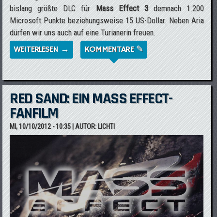
bislang größte DLC für
Mass Effect 3
demnach 1.200
Microsoft Punkte beziehungsweise 15 US-Dollar. Neben Aria
dürfen wir uns auch auf eine Turianerin freuen.
WEITERLESEN →
ÜBER *UPDATE2* OMEGA DLC FÜR MASS
KOMMENTARE ✎
EFFECT 3 ERSCHEINT AM 27. NOVEMBER
RED SAND: EIN MASS EFFECT-
FANFILM
MI, 10/10/2012 - 10:35
| AUTOR:
LICHTI