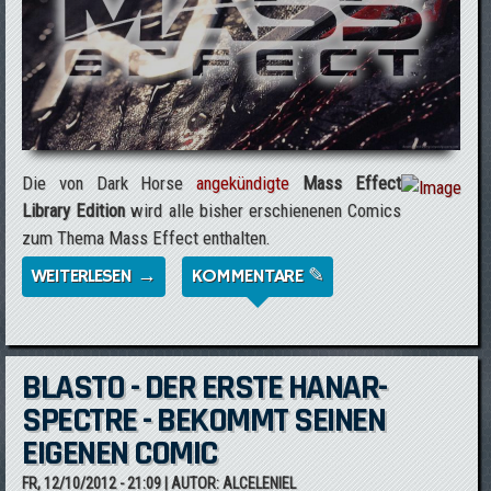
Die von Dark Horse
angekündigte
Mass Effect
Library Edition
wird alle bisher erschienenen Comics
zum Thema Mass Effect enthalten.
WEITERLESEN →
ÜBER DARK HORSE KÜNDIGT MASS EFFECT
KOMMENTARE ✎
COMIC-SAMMLUNG AN
BLASTO - DER ERSTE HANAR-
SPECTRE - BEKOMMT SEINEN
EIGENEN COMIC
FR, 12/10/2012 - 21:09
| AUTOR:
ALCELENIEL