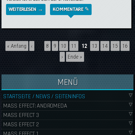
WEITERLESEN →
ÜBER *UPDATE* MASS EFFECT ERSCHEINT
KOMMENTARE ✎
ALS TRILOGIE-EDITION - AUCH FÜR DIE
PLAYSTATION 3
Seiten
« Anfang
‹
…
8
9
10
11
12
13
14
15
16
…
›
Ende »
MENÜ
STARTSEITE / NEWS / SEITENINFOS
MASS EFFECT: ANDROMEDA
MASS EFFECT 3
MASS EFFECT 2
MASS EFFECT 1