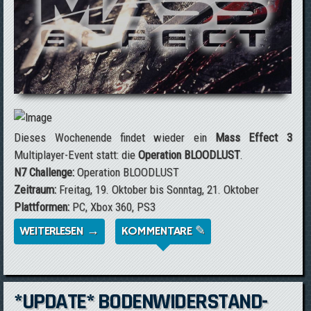
Dieses Wochenende findet wieder ein
Mass Effect 3
Multiplayer-Event statt: die
Operation BLOODLUST
.
N7 Challenge:
Operation BLOODLUST
Zeitraum:
Freitag, 19. Oktober bis Sonntag, 21. Oktober
Plattformen:
PC, Xbox 360, PS3
WEITERLESEN →
ÜBER *UPDATE* MASS EFFECT 3
KOMMENTARE ✎
MULTIPLAYER-EVENT - OPERATION:
BLOODLUST
*UPDATE* BODENWIDERSTAND-