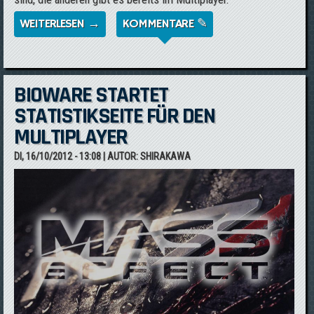
WEITERLESEN →
ÜBER *UPDATE* BODENWIDERSTAND-
KOMMENTARE ✎
WAFFENPACK FÜR MASS EFFECT 3
ERSCHIENEN
BIOWARE STARTET
STATISTIKSEITE FÜR DEN
MULTIPLAYER
DI, 16/10/2012 - 13:08
| AUTOR:
SHIRAKAWA