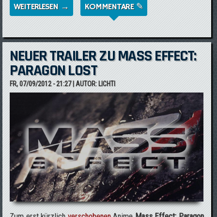
WEITERLESEN →
ÜBER ZUSÄTZLICHER SONG AUS MASS
KOMMENTARE ✎
EFFECT 3 - LEVIATHAN ALS DOWNLOAD
NEUER TRAILER ZU MASS EFFECT:
PARAGON LOST
FR, 07/09/2012 - 21:27
| AUTOR:
LICHTI
Zum erst kürzlich
verschobenen
Anime
Mass Effect: Paragon