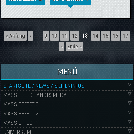
- OPERATION: ALLOY
Seiten
« Anfang
‹
…
9
10
11
12
13
14
15
16
17
…
›
Ende »
MENÜ
STARTSEITE / NEWS / SEITENINFOS
MASS EFFECT: ANDROMEDA
MASS EFFECT 3
MASS EFFECT 2
MASS EFFECT 1
UNIVERSUM