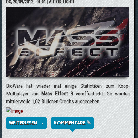
DO, 20/09/2012 - 01:01
| AUTOR:
LICHTI
BioWare hat wieder mal einige Statistiken zum Koop-
Multiplayer von
Mass Effect 3
veröffentlicht. So wurden
mittlerweile 1,02 Billionen Credits ausgegeben.
WEITERLESEN →
ÜBER NEUE STATISTIKEN ZUM
KOMMENTARE ✎
MULTIPLAYER VON MASS EFFECT 3