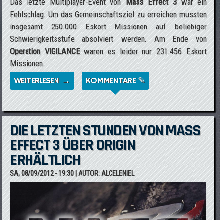
Das letzte Multiplayer-Event von
Mass Effect 3
war ein
Fehlschlag. Um das Gemeinschaftsziel zu erreichen mussten
insgesamt 250.000 Eskort Missionen auf beliebiger
Schwierigkeitsstufe absolviert werden. Am Ende von
Operation VIGILANCE
waren es leider nur 231.456 Eskort
Missionen.
WEITERLESEN →
ÜBER OPERATION: VIGILANCE WAR EIN
KOMMENTARE ✎
FEHLSCHLAG
DIE LETZTEN STUNDEN VON MASS
EFFECT 3 ÜBER ORIGIN
ERHÄLTLICH
SA, 08/09/2012 - 19:30
| AUTOR:
ALCELENIEL