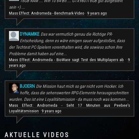
16GB RAM ... Win 10 64-Bit ... GTX980Ti 6GB gut aufgestellt
sein =) ...
Mass Effect: Andromeda - Benchmark-Video
9 years ago
·
DYNAMIKE
Das war vermutlich genau die Richtige PR-
Entscheidung, denn es wäre einigen sauer aufgestoßen, dass
der Techtest PC-Spielern vorenthalten wird, die sowieso schon ihre
Probleme damit haben auf eine...
Mass Effect: Andromeda - BioWare sagt Test des Multiplayers ab
9
·
years ago
BJOERN
Die Mission haut mich so gar nicht vom Hocker. Ich
hoffe, dass die sehenswerten RPG-Elemente herausgeschnitten
wurden. Das ist eine Loyalitätsmission - da muss noch was kommen...
Mass Effect: Andromeda - Seht 17 Minuten aus Peebee's
Loyalitätsmission
9 years ago
·
AKTUELLE VIDEOS