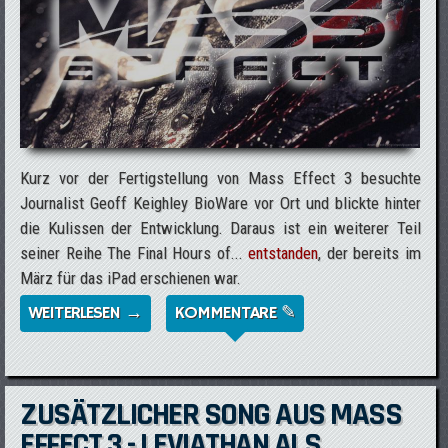
Kurz vor der Fertigstellung von Mass Effect 3 besuchte
Journalist Geoff Keighley BioWare vor Ort und blickte hinter
die Kulissen der Entwicklung. Daraus ist ein weiterer Teil
seiner Reihe The Final Hours of...
entstanden
, der bereits im
März für das iPad erschienen war.
WEITERLESEN →
ÜBER DIE LETZTEN STUNDEN VON MASS
KOMMENTARE ✎
EFFECT 3 ÜBER ORIGIN ERHÄLTLICH
ZUSÄTZLICHER SONG AUS MASS
EFFECT 3 - LEVIATHAN ALS