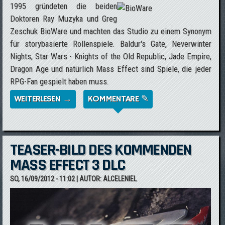
1995 gründeten die beiden
Doktoren Ray Muzyka und Greg
Zeschuk BioWare und machten das Studio zu einem Synonym
für storybasierte Rollenspiele. Baldur's Gate, Neverwinter
Nights, Star Wars - Knights of the Old Republic, Jade Empire,
Dragon Age und natürlich Mass Effect sind Spiele, die jeder
RPG-Fan gespielt haben muss.
WEITERLESEN →
ÜBER RAY MUZYKA UND GREG ZESCHUK
KOMMENTARE ✎
VERLASSEN BIOWARE
TEASER-BILD DES KOMMENDEN
MASS EFFECT 3 DLC
SO, 16/09/2012 - 11:02
| AUTOR:
ALCELENIEL