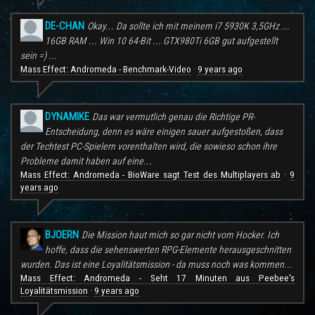
DE-CHAN
Okay... Da sollte ich mit meinem i7 5930K 3,5GHz ...
16GB RAM ... Win 10 64-Bit ... GTX980Ti 6GB gut aufgestellt
sein =) ...
Mass Effect: Andromeda - Benchmark-Video
9 years ago
·
DYNAMIKE
Das war vermutlich genau die Richtige PR-
Entscheidung, denn es wäre einigen sauer aufgestoßen, dass
der Techtest PC-Spielern vorenthalten wird, die sowieso schon ihre
Probleme damit haben auf eine...
Mass Effect: Andromeda - BioWare sagt Test des Multiplayers ab
9
·
years ago
BJOERN
Die Mission haut mich so gar nicht vom Hocker. Ich
hoffe, dass die sehenswerten RPG-Elemente herausgeschnitten
wurden. Das ist eine Loyalitätsmission - da muss noch was kommen...
Mass Effect: Andromeda - Seht 17 Minuten aus Peebee's
Loyalitätsmission
9 years ago
·