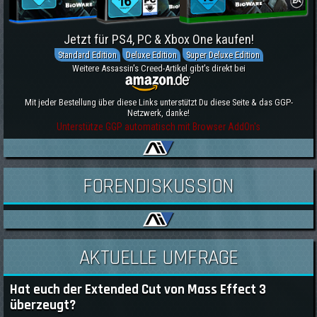
Jetzt für PS4, PC & Xbox One kaufen!
Standard Edition
Deluxe Edition
Super Deluxe Edition
Weitere Assassin's Creed-Artikel gibt's direkt bei
Mit jeder Bestellung über diese Links unterstützt Du diese Seite & das GGP-
Netzwerk, danke!
Unterstütze GGP automatisch mit Browser AddOn's
FORENDISKUSSION
AKTUELLE UMFRAGE
Hat euch der Extended Cut von Mass Effect 3
überzeugt?