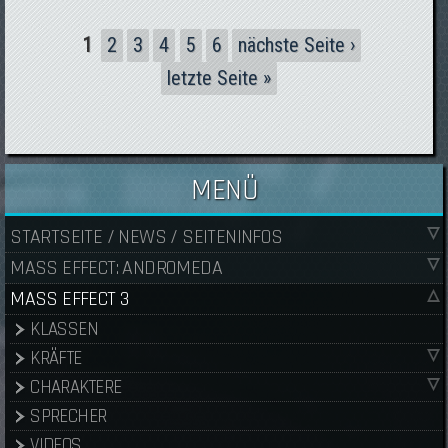
Seiten
1
2
3
4
5
6
nächste Seite ›
letzte Seite »
MENÜ
STARTSEITE / NEWS / SEITENINFOS
MASS EFFECT: ANDROMEDA
MASS EFFECT 3
KLASSEN
KRÄFTE
CHARAKTERE
SPRECHER
VIDEOS