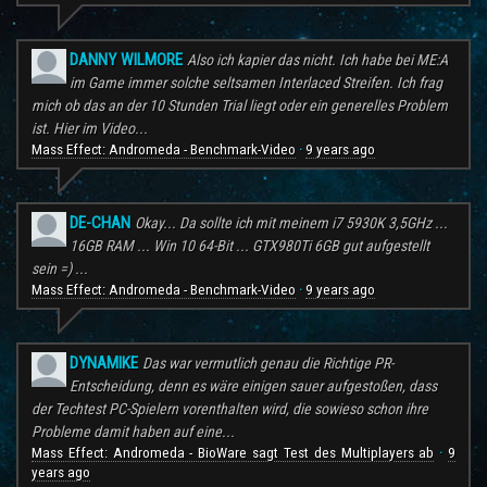
DANNY WILMORE
Also ich kapier das nicht. Ich habe bei ME:A
im Game immer solche seltsamen Interlaced Streifen. Ich frag
mich ob das an der 10 Stunden Trial liegt oder ein generelles Problem
ist. Hier im Video...
Mass Effect: Andromeda - Benchmark-Video
9 years ago
·
DE-CHAN
Okay... Da sollte ich mit meinem i7 5930K 3,5GHz ...
16GB RAM ... Win 10 64-Bit ... GTX980Ti 6GB gut aufgestellt
sein =) ...
Mass Effect: Andromeda - Benchmark-Video
9 years ago
·
DYNAMIKE
Das war vermutlich genau die Richtige PR-
Entscheidung, denn es wäre einigen sauer aufgestoßen, dass
der Techtest PC-Spielern vorenthalten wird, die sowieso schon ihre
Probleme damit haben auf eine...
Mass Effect: Andromeda - BioWare sagt Test des Multiplayers ab
9
·
years ago