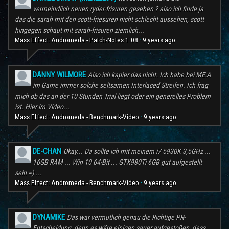
vermeindlich neuen ryder-frisuren gesehen ? also ich finde ja
das die sarah mit den scott-friesuren nicht schlecht aussehen, scott
hingegen schaut mit sarah-frisuren ziemlich...
Mass Effect: Andromeda - Patch-Notes 1.08
9 years ago
·
DANNY WILMORE
Also ich kapier das nicht. Ich habe bei ME:A
im Game immer solche seltsamen Interlaced Streifen. Ich frag
mich ob das an der 10 Stunden Trial liegt oder ein generelles Problem
ist. Hier im Video...
Mass Effect: Andromeda - Benchmark-Video
9 years ago
·
DE-CHAN
Okay... Da sollte ich mit meinem i7 5930K 3,5GHz ...
16GB RAM ... Win 10 64-Bit ... GTX980Ti 6GB gut aufgestellt
sein =) ...
Mass Effect: Andromeda - Benchmark-Video
9 years ago
·
DYNAMIKE
Das war vermutlich genau die Richtige PR-
Entscheidung, denn es wäre einigen sauer aufgestoßen, dass