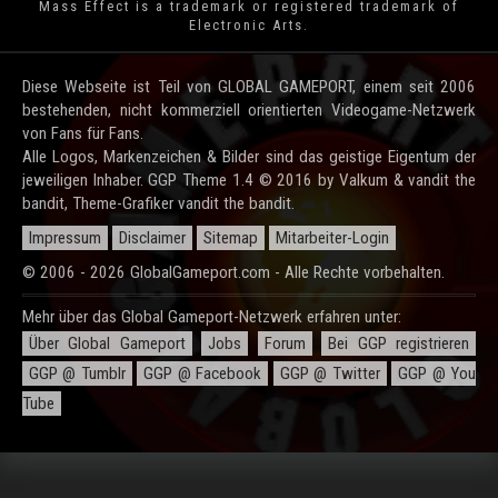
Mass Effect is a trademark or registered trademark of
Electronic Arts.
Diese Webseite ist Teil von GLOBAL GAMEPORT, einem seit 2006
bestehenden, nicht kommerziell orientierten Videogame-Netzwerk
von Fans für Fans.
Alle Logos, Markenzeichen & Bilder sind das geistige Eigentum der
jeweiligen Inhaber. GGP Theme 1.4 © 2016 by Valkum & vandit the
bandit, Theme-Grafiker vandit the bandit.
Impressum
Disclaimer
Sitemap
Mitarbeiter-Login
© 2006 - 2026 GlobalGameport.com - Alle Rechte vorbehalten.
Mehr über das Global Gameport-Netzwerk erfahren unter:
Über Global Gameport
Jobs
Forum
Bei GGP registrieren
GGP @ Tumblr
GGP @ Facebook
GGP @ Twitter
GGP @ You
Tube