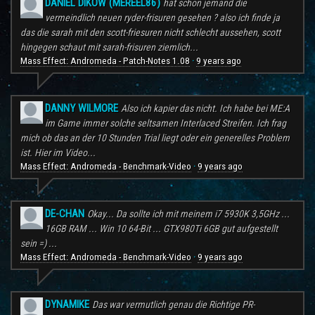
DANIEL DIKOW (MEREEL86)
hat schon jemand die
vermeindlich neuen ryder-frisuren gesehen ? also ich finde ja
das die sarah mit den scott-friesuren nicht schlecht aussehen, scott
hingegen schaut mit sarah-frisuren ziemlich...
Mass Effect: Andromeda - Patch-Notes 1.08
9 years ago
·
DANNY WILMORE
Also ich kapier das nicht. Ich habe bei ME:A
im Game immer solche seltsamen Interlaced Streifen. Ich frag
mich ob das an der 10 Stunden Trial liegt oder ein generelles Problem
ist. Hier im Video...
Mass Effect: Andromeda - Benchmark-Video
9 years ago
·
DE-CHAN
Okay... Da sollte ich mit meinem i7 5930K 3,5GHz ...
16GB RAM ... Win 10 64-Bit ... GTX980Ti 6GB gut aufgestellt
sein =) ...
Mass Effect: Andromeda - Benchmark-Video
9 years ago
·
DYNAMIKE
Das war vermutlich genau die Richtige PR-