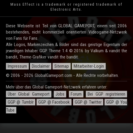
Mass Effect is a trademark or registered trademark of
Electronic Arts.
Diese Webseite ist Teil von GLOBAL GAMEPORT, einem seit 2006
bestehenden, nicht kommerziell orientierten Videogame-Netzwerk
von Fans für Fans.
Alle Logos, Markenzeichen & Bilder sind das geistige Eigentum der
jeweiligen Inhaber. GGP Theme 1.4 © 2016 by Valkum & vandit the
bandit, Theme-Grafiker vandit the bandit.
Impressum
Disclaimer
Sitemap
Mitarbeiter-Login
© 2006 - 2026 GlobalGameport.com - Alle Rechte vorbehalten.
Mehr über das Global Gameport-Netzwerk erfahren unter:
Über Global Gameport
Jobs
Forum
Bei GGP registrieren
GGP @ Tumblr
GGP @ Facebook
GGP @ Twitter
GGP @ You
Tube