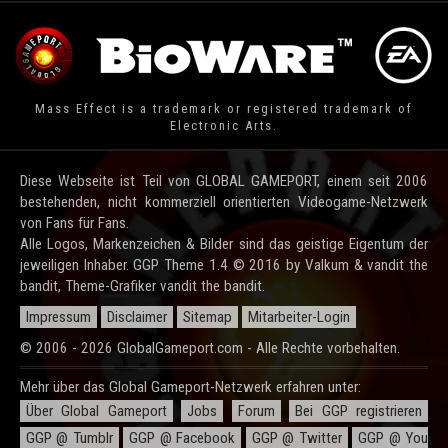
Mass Effect is a trademark or registered trademark of
Electronic Arts.
Diese Webseite ist Teil von GLOBAL GAMEPORT, einem seit 2006
bestehenden, nicht kommerziell orientierten Videogame-Netzwerk
von Fans für Fans.
Alle Logos, Markenzeichen & Bilder sind das geistige Eigentum der
jeweiligen Inhaber. GGP Theme 1.4 © 2016 by Valkum & vandit the
bandit, Theme-Grafiker vandit the bandit.
Impressum
Disclaimer
Sitemap
Mitarbeiter-Login
© 2006 - 2026 GlobalGameport.com - Alle Rechte vorbehalten.
Mehr über das Global Gameport-Netzwerk erfahren unter:
Über Global Gameport
Jobs
Forum
Bei GGP registrieren
GGP @ Tumblr
GGP @ Facebook
GGP @ Twitter
GGP @ You