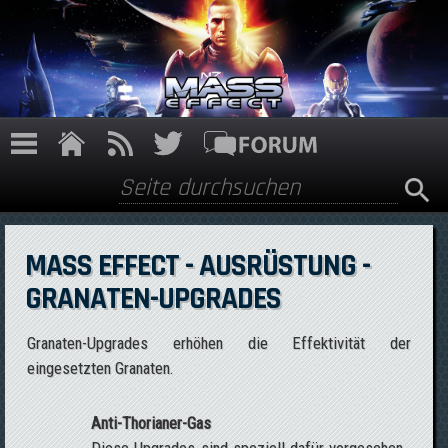
Direkt zum Inhalt
Suche
Suchformular
MASS EFFECT - AUSRÜSTUNG -
GRANATEN-UPGRADES
Granaten-Upgrades erhöhen die Effektivität der
eingesetzten Granaten.
Anti-Thorianer-Gas
Diese Upgrades sind speziell dafür vorgesehen