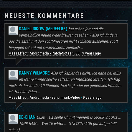
NEUESTE KOMMENTARE
DANIEL DIKOW (MEREEL86)
hat schon jemand die
vermeindlich neuen ryder-frisuren gesehen ? also ich finde ja
das die sarah mit den scott-friesuren nicht schlecht aussehen, scott
hingegen schaut mit sarah-frisuren ziemlich...
Mass Effect: Andromeda - Patch-Notes 1.08
9 years ago
·
DANNY WILMORE
Also ich kapier das nicht. Ich habe bei ME:A
im Game immer solche seltsamen Interlaced Streifen. Ich frag
mich ob das an der 10 Stunden Trial liegt oder ein generelles Problem
ist. Hier im Video...
Mass Effect: Andromeda - Benchmark-Video
9 years ago
·
DE-CHAN
Okay... Da sollte ich mit meinem i7 5930K 3,5GHz ...
16GB RAM ... Win 10 64-Bit ... GTX980Ti 6GB gut aufgestellt
sein =) ...