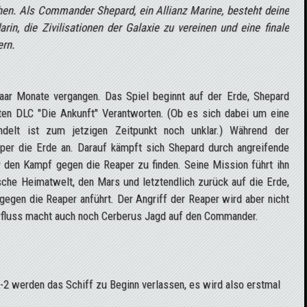
en. Als Commander Shepard, ein Allianz Marine, besteht deine
rin, die Zivilisationen der Galaxie zu vereinen und eine finale
ern.
ar Monate vergangen. Das Spiel beginnt auf der Erde, Shepard
en DLC "Die Ankunft" Verantworten. (Ob es sich dabei um eine
ndelt ist zum jetzigen Zeitpunkt noch unklar.) Während der
aper die Erde an. Darauf kämpft sich Shepard durch angreifende
 den Kampf gegen die Reaper zu finden. Seine Mission führt ihn
sche Heimatwelt, den Mars und letztendlich zurück auf die Erde,
gegen die Reaper anführt. Der Angriff der Reaper wird aber nicht
rfluss macht auch noch Cerberus Jagd auf den Commander.
2 werden das Schiff zu Beginn verlassen, es wird also erstmal