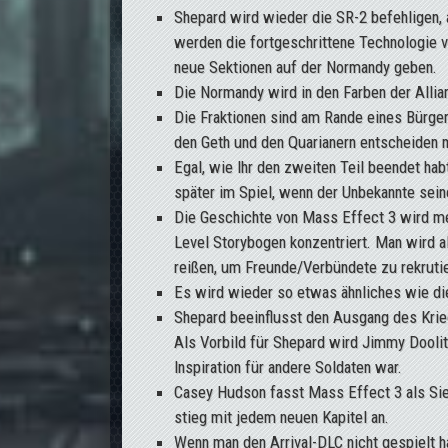
Shepard wird wieder die SR-2 befehligen, 
werden die fortgeschrittene Technologie
neue Sektionen auf der Normandy geben.
Die Normandy wird in den Farben der Allian
Die Fraktionen sind am Rande eines Bürger
den Geth und den Quarianern entscheiden
Egal, wie Ihr den zweiten Teil beendet hab
später im Spiel, wenn der Unbekannte seine
Die Geschichte von Mass Effect 3 wird meh
Level Storybogen konzentriert. Man wird al
reißen, um Freunde/Verbündete zu rekruti
Es wird wieder so etwas ähnliches wie di
Shepard beeinflusst den Ausgang des Krieg
Als Vorbild für Shepard wird Jimmy Doolit
Inspiration für andere Soldaten war.
Casey Hudson fasst Mass Effect 3 als S
stieg mit jedem neuen Kapitel an.
Wenn man den Arrival-DLC nicht gespielt 