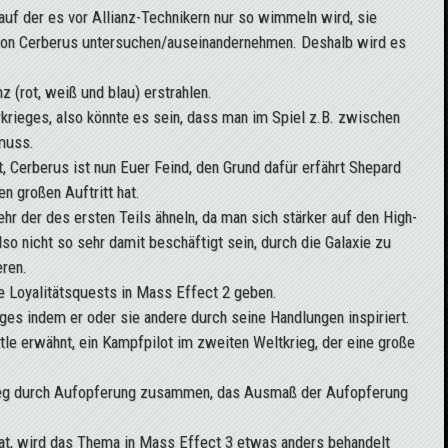
auf der es vor Allianz-Technikern nur so wimmeln wird, sie
 von Cerberus untersuchen/auseinandernehmen. Deshalb wird es
z (rot, weiß und blau) erstrahlen.
krieges, also könnte es sein, dass man im Spiel z.B. zwischen
 muss.
t, Cerberus ist nun Euer Feind, den Grund dafür erfährt Shepard
n großen Auftritt hat.
r der des ersten Teils ähneln, da man sich stärker auf den High-
so nicht so sehr damit beschäftigt sein, durch die Galaxie zu
eren.
e Loyalitätsquests in Mass Effect 2 geben.
es indem er oder sie andere durch seine Handlungen inspiriert.
tle erwähnt, ein Kampfpilot im zweiten Weltkrieg, der eine große
ieg durch Aufopferung zusammen, das Ausmaß der Aufopferung
hat, wird das Thema in Mass Effect 3 etwas anders behandelt