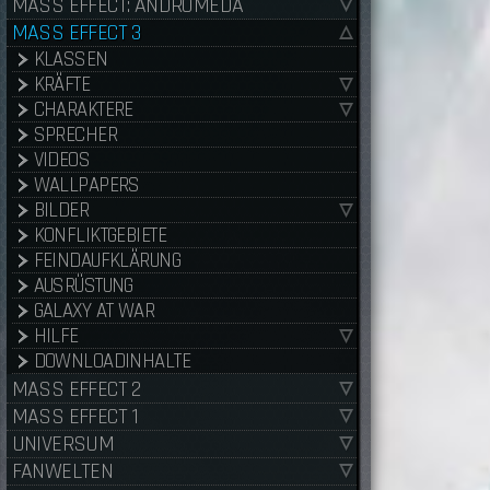
MASS EFFECT: ANDROMEDA
MASS EFFECT 3
KLASSEN
KRÄFTE
CHARAKTERE
SPRECHER
VIDEOS
WALLPAPERS
BILDER
KONFLIKTGEBIETE
FEINDAUFKLÄRUNG
AUSRÜSTUNG
GALAXY AT WAR
HILFE
DOWNLOADINHALTE
MASS EFFECT 2
MASS EFFECT 1
UNIVERSUM
FANWELTEN