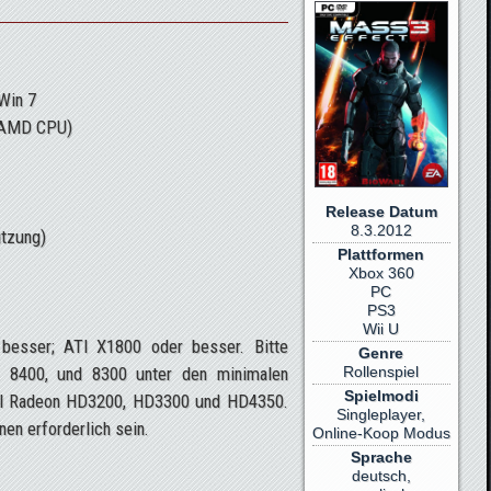
Win 7
e AMD CPU)
Release Datum
8.3.2012
ützung)
Plattformen
Xbox 360
PC
PS3
Wii U
 besser; ATI X1800 oder besser. Bitte
Genre
Rollenspiel
, 8400, und 8300 unter den minimalen
Spielmodi
TI Radeon HD3200, HD3300 und HD4350.
Singleplayer,
en erforderlich sein.
Online-Koop Modus
Sprache
deutsch,