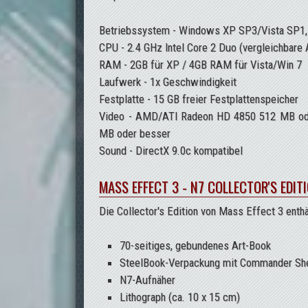
Betriebssystem - Windows XP SP3/Vista SP1,
CPU - 2.4 GHz Intel Core 2 Duo (vergleichbar
RAM - 2GB für XP / 4GB RAM für Vista/Win 7
Laufwerk - 1x Geschwindigkeit
Festplatte - 15 GB freier Festplattenspeicher
Video - AMD/ATI Radeon HD 4850 512 MB ode
MB oder besser
Sound - DirectX 9.0c kompatibel
MASS EFFECT 3 - N7 COLLECTOR'S EDIT
Die Collector's Edition von Mass Effect 3 enth
70-seitiges, gebundenes Art-Book
SteelBook-Verpackung mit Commander Sh
N7-Aufnäher
Lithograph (ca. 10 x 15 cm)