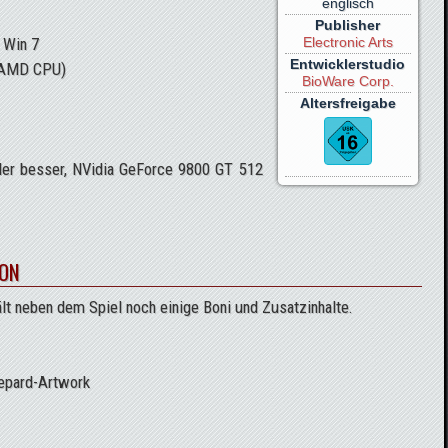
englisch
Publisher
 Win 7
Electronic Arts
Entwicklerstudio
e AMD CPU)
BioWare Corp.
Altersfreigabe
r besser, NVidia GeForce 9800 GT 512
ION
ält neben dem Spiel noch einige Boni und Zusatzinhalte.
epard-Artwork