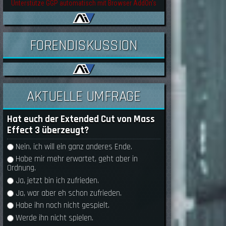
Unterstütze GGP automatisch mit Browser AddOn's
FORENDISKUSSION
AKTUELLE UMFRAGE
Hat euch der Extended Cut von Mass
Effect 3 überzeugt?
Auswahlmöglichkeiten
Nein, ich will ein ganz anderes Ende.
Habe mir mehr erwartet, geht aber in
Ordnung.
Ja, jetzt bin ich zufrieden.
Ja, war aber eh schon zufrieden.
Habe ihn noch nicht gespielt.
Werde ihn nicht spielen.