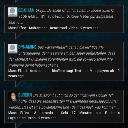
DE-CHAN
Okay... Da sollte ich mit meinem i7 5930K 3,5GHz ...
16GB RAM ... Win 10 64-Bit ... GTX980Ti 6GB gut aufgestellt
sein =) ...
Mass Effect: Andromeda - Benchmark-Video
9 years ago
·
DYNAMIKE
Das war vermutlich genau die Richtige PR-
Entscheidung, denn es wäre einigen sauer aufgestoßen, dass
der Techtest PC-Spielern vorenthalten wird, die sowieso schon ihre
Probleme damit haben auf eine...
Mass Effect: Andromeda - BioWare sagt Test des Multiplayers ab
9
·
years ago
BJOERN
Die Mission haut mich so gar nicht vom Hocker. Ich
hoffe, dass die sehenswerten RPG-Elemente herausgeschnitten
wurden. Das ist eine Loyalitätsmission - da muss noch was kommen...
Mass Effect: Andromeda - Seht 17 Minuten aus Peebee's
Loyalitätsmission
9 years ago
·