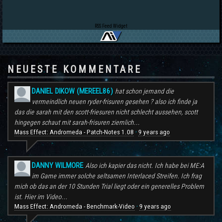
RSS Feed Widget
NEUESTE KOMMENTARE
DANIEL DIKOW (MEREEL86)
hat schon jemand die
vermeindlich neuen ryder-frisuren gesehen ? also ich finde ja
das die sarah mit den scott-friesuren nicht schlecht aussehen, scott
hingegen schaut mit sarah-frisuren ziemlich...
Mass Effect: Andromeda - Patch-Notes 1.08
9 years ago
·
DANNY WILMORE
Also ich kapier das nicht. Ich habe bei ME:A
im Game immer solche seltsamen Interlaced Streifen. Ich frag
mich ob das an der 10 Stunden Trial liegt oder ein generelles Problem
ist. Hier im Video...
Mass Effect: Andromeda - Benchmark-Video
9 years ago
·