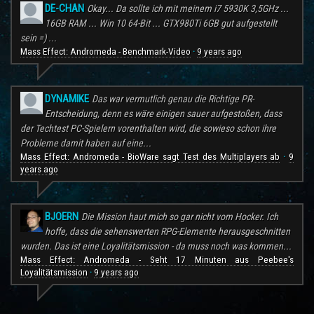
DE-CHAN
Okay... Da sollte ich mit meinem i7 5930K 3,5GHz ...
16GB RAM ... Win 10 64-Bit ... GTX980Ti 6GB gut aufgestellt
sein =) ...
Mass Effect: Andromeda - Benchmark-Video
9 years ago
·
DYNAMIKE
Das war vermutlich genau die Richtige PR-
Entscheidung, denn es wäre einigen sauer aufgestoßen, dass
der Techtest PC-Spielern vorenthalten wird, die sowieso schon ihre
Probleme damit haben auf eine...
Mass Effect: Andromeda - BioWare sagt Test des Multiplayers ab
9
·
years ago
BJOERN
Die Mission haut mich so gar nicht vom Hocker. Ich
hoffe, dass die sehenswerten RPG-Elemente herausgeschnitten
wurden. Das ist eine Loyalitätsmission - da muss noch was kommen...
Mass Effect: Andromeda - Seht 17 Minuten aus Peebee's
Loyalitätsmission
9 years ago
·