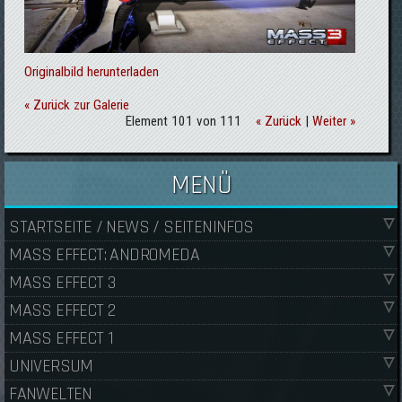
Originalbild herunterladen
« Zurück zur Galerie
Element 101 von 111
« Zurück
|
Weiter »
MENÜ
STARTSEITE / NEWS / SEITENINFOS
MASS EFFECT: ANDROMEDA
MASS EFFECT 3
MASS EFFECT 2
MASS EFFECT 1
UNIVERSUM
FANWELTEN