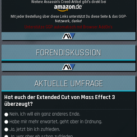
Weitere Assassin's Creed-Artikel gibt's direkt bei
Mit jeder Bestellung über diese Links unterstützt Du diese Seite & das GGP-
Netzwerk, danke!
Unterstütze GGP automatisch mit Browser AddOn's
FORENDISKUSSION
AKTUELLE UMFRAGE
Hat euch der Extended Cut von Mass Effect 3
überzeugt?
Auswahlmöglichkeiten
Nein, ich will ein ganz anderes Ende.
Habe mir mehr erwartet, geht aber in Ordnung.
Ja, jetzt bin ich zufrieden.
Ja, war aber eh schon zufrieden.