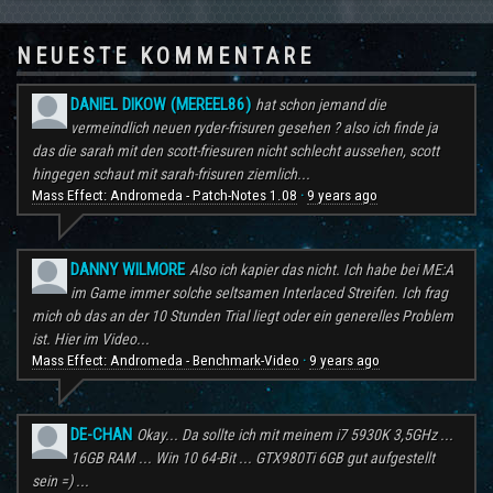
NEUESTE KOMMENTARE
DANIEL DIKOW (MEREEL86)
hat schon jemand die
vermeindlich neuen ryder-frisuren gesehen ? also ich finde ja
das die sarah mit den scott-friesuren nicht schlecht aussehen, scott
hingegen schaut mit sarah-frisuren ziemlich...
Mass Effect: Andromeda - Patch-Notes 1.08
9 years ago
·
DANNY WILMORE
Also ich kapier das nicht. Ich habe bei ME:A
im Game immer solche seltsamen Interlaced Streifen. Ich frag
mich ob das an der 10 Stunden Trial liegt oder ein generelles Problem
ist. Hier im Video...
Mass Effect: Andromeda - Benchmark-Video
9 years ago
·
DE-CHAN
Okay... Da sollte ich mit meinem i7 5930K 3,5GHz ...
16GB RAM ... Win 10 64-Bit ... GTX980Ti 6GB gut aufgestellt
sein =) ...