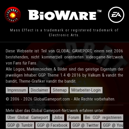
Mass Effect is a trademark or registered trademark of
Electronic Arts.
Diese Webseite ist Teil von GLOBAL GAMEPORT, einem seit 2006
bestehenden, nicht kommerziell orientierten Videogame-Netzwerk
von Fans für Fans.
Alle Logos, Markenzeichen & Bilder sind das geistige Eigentum der
jeweiligen Inhaber. GGP Theme 1.4 © 2016 by Valkum & vandit the
bandit, Theme-Grafiker vandit the bandit.
Impressum
Disclaimer
Sitemap
Mitarbeiter-Login
© 2006 - 2026 GlobalGameport.com - Alle Rechte vorbehalten.
Mehr über das Global Gameport-Netzwerk erfahren unter:
Über Global Gameport
Jobs
Forum
Bei GGP registrieren
GGP @ Tumblr
GGP @ Facebook
GGP @ Twitter
GGP @ You