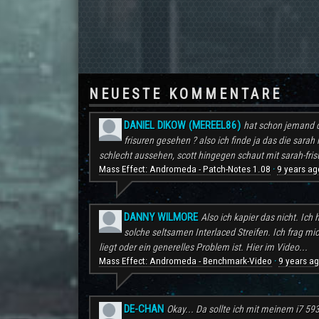
NEUESTE KOMMENTARE
DANIEL DIKOW (MEREEL86)
hat schon jemand d
frisuren gesehen ? also ich finde ja das die sarah 
schlecht aussehen, scott hingegen schaut mit sarah-frisu
Mass Effect: Andromeda - Patch-Notes 1.08
9 years ag
·
DANNY WILMORE
Also ich kapier das nicht. Ic
solche seltsamen Interlaced Streifen. Ich frag mi
liegt oder ein generelles Problem ist. Hier im Video...
Mass Effect: Andromeda - Benchmark-Video
9 years a
·
DE-CHAN
Okay... Da sollte ich mit meinem i7 59