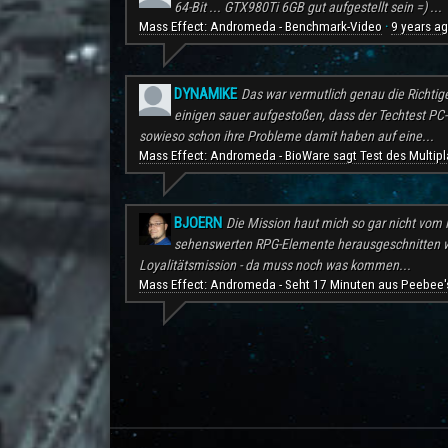
64-Bit ... GTX980Ti 6GB gut aufgestellt sein =) ...
Mass Effect: Andromeda - Benchmark-Video
9 years a
·
DYNAMIKE
Das war vermutlich genau die Richtig
einigen sauer aufgestoßen, dass der Techtest PC-S
sowieso schon ihre Probleme damit haben auf eine...
Mass Effect: Andromeda - BioWare sagt Test des Multipl
BJOERN
Die Mission haut mich so gar nicht vom H
sehenswerten RPG-Elemente herausgeschnitten wu
Loyalitätsmission - da muss noch was kommen...
Mass Effect: Andromeda - Seht 17 Minuten aus Peebee's
.