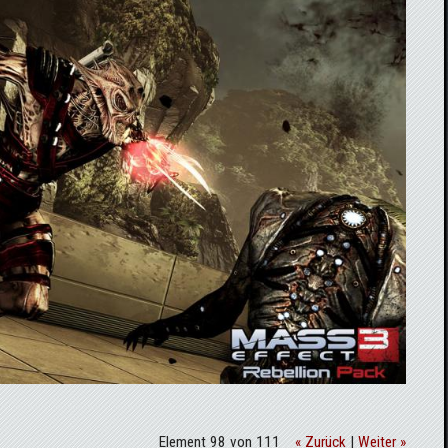
Element 98 von 111
« Zurück
|
Weiter »