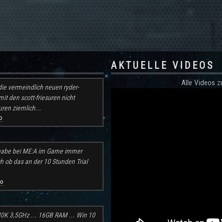
AKTUELLE VIDEOS
Alle Videos
ie vermeindlich neuen ryder-
mit den scott-friesuren nicht
ren ziemlich...
o
h habe bei ME:A im Game immer
ch ob das an der 10 Stunden Trial
go
30K 3,5GHz ... 16GB RAM ... Win 10