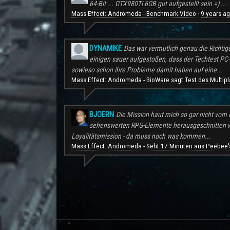
64-Bit ... GTX980Ti 6GB gut aufgestellt sein =) ...
Mass Effect: Andromeda - Benchmark-Video
9 years a
·
DYNAMIKE
Das war vermutlich genau die Richtig
einigen sauer aufgestoßen, dass der Techtest PC-S
sowieso schon ihre Probleme damit haben auf eine...
Mass Effect: Andromeda - BioWare sagt Test des Multipl
BJOERN
Die Mission haut mich so gar nicht vom H
sehenswerten RPG-Elemente herausgeschnitten wu
Loyalitätsmission - da muss noch was kommen...
Mass Effect: Andromeda - Seht 17 Minuten aus Peebee's
.