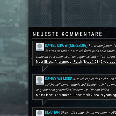
NEUESTE KOMMENTARE
DANIEL DIKOW (MEREEL86)
hat schon jemand d
frisuren gesehen ? also ich finde ja das die sarah 
schlecht aussehen, scott hingegen schaut mit sarah-frisu
Mass Effect: Andromeda - Patch-Notes 1.08
9 years ag
·
DANNY WILMORE
Also ich kapier das nicht. Ic
solche seltsamen Interlaced Streifen. Ich frag mi
liegt oder ein generelles Problem ist. Hier im Video...
Mass Effect: Andromeda - Benchmark-Video
9 years a
·
DE-CHAN
Okay... Da sollte ich mit meinem i7 59