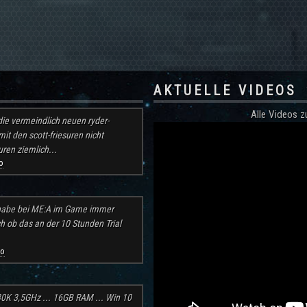
AKTUELLE VIDEOS
Alle Videos
ie vermeindlich neuen ryder-
mit den scott-friesuren nicht
ren ziemlich...
o
h habe bei ME:A im Game immer
ch ob das an der 10 Stunden Trial
go
30K 3,5GHz ... 16GB RAM ... Win 10