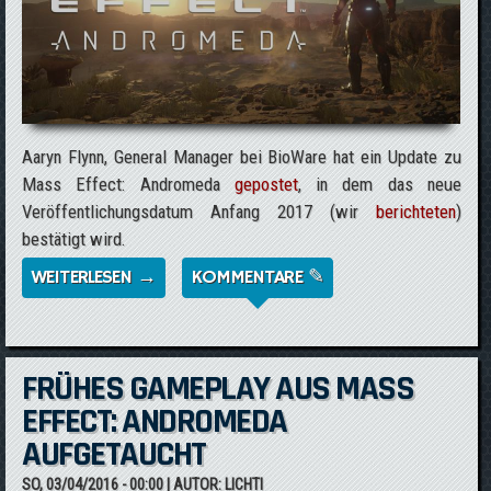
Aaryn Flynn, General Manager bei BioWare hat ein Update zu
Mass Effect: Andromeda
gepostet
, in dem das neue
Veröffentlichungsdatum Anfang 2017 (wir
berichteten
)
bestätigt wird.
WEITERLESEN →
ÜBER EIN UPDATE ZU MASS EFFECT:
KOMMENTARE ✎
ANDROMEDA VON AARYN FLYNN
FRÜHES GAMEPLAY AUS MASS
EFFECT: ANDROMEDA
AUFGETAUCHT
SO, 03/04/2016 - 00:00
| AUTOR:
LICHTI