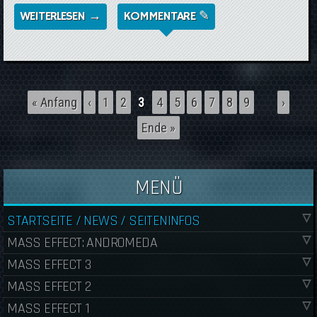
WEITERLESEN →
ÜBER SENIOR EDITOR VON MASS EFFECT:
KOMMENTARE ✎
ANDROMEDA VERLÄSST BIOWARE
Seiten
« Anfang
‹
1
2
3
4
5
6
7
8
9
…
›
Ende »
MENÜ
STARTSEITE / NEWS / SEITENINFOS
MASS EFFECT: ANDROMEDA
MASS EFFECT 3
MASS EFFECT 2
MASS EFFECT 1