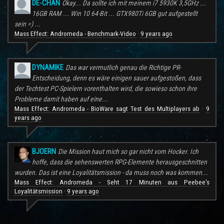
DE-CHAN
Okay... Da sollte ich mit meinem i7 5930K 3,5GHz ...
16GB RAM ... Win 10 64-Bit ... GTX980Ti 6GB gut aufgestellt
sein =) ...
Mass Effect: Andromeda - Benchmark-Video
9 years ago
·
DYNAMIKE
Das war vermutlich genau die Richtige PR-
Entscheidung, denn es wäre einigen sauer aufgestoßen, dass
der Techtest PC-Spielern vorenthalten wird, die sowieso schon ihre
Probleme damit haben auf eine...
Mass Effect: Andromeda - BioWare sagt Test des Multiplayers ab
9
·
years ago
BJOERN
Die Mission haut mich so gar nicht vom Hocker. Ich
hoffe, dass die sehenswerten RPG-Elemente herausgeschnitten
wurden. Das ist eine Loyalitätsmission - da muss noch was kommen...
Mass Effect: Andromeda - Seht 17 Minuten aus Peebee's
Loyalitätsmission
9 years ago
·