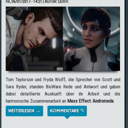
FR, 06/01/2017 - 14:21
| AUTOR:
LICHTI
Tom Taylorson und Fryda Wolff, die Sprecher von Scott und
Sara Ryder, standen BioWare Rede und Antwort und gaben
dabei detaillierte Auskunft über ihr Arbeit und die
harmonische Zusammenarbeit an
Mass Effect: Andromeda
.
WEITERLESEN →
ÜBER MASS EFFECT: ANDROMEDA: DIE
KOMMENTARE ✎
SPRECHER VON SCOTT UND SARA RYDER
IM "INTERVIEW"