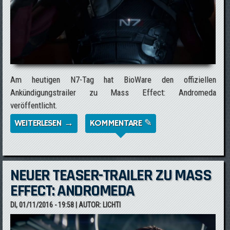
Am heutigen N7-Tag hat BioWare den offiziellen
Ankündigungstrailer zu Mass Effect: Andromeda
veröffentlicht.
WEITERLESEN →
ÜBER N7-TAG 2016: OFFIZIELLER
KOMMENTARE ✎
ANKÜNDIGUNGSTRAILER ZU MASS EFFECT:
ANDROMEDA
NEUER TEASER-TRAILER ZU MASS
EFFECT: ANDROMEDA
DI, 01/11/2016 - 19:58
| AUTOR:
LICHTI