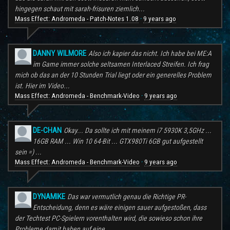
hingegen schaut mit sarah-frisuren ziemlich...
Mass Effect: Andromeda - Patch-Notes 1.08
9 years ago
·
DANNY WILMORE
Also ich kapier das nicht. Ich habe bei ME:A
im Game immer solche seltsamen Interlaced Streifen. Ich frag
mich ob das an der 10 Stunden Trial liegt oder ein generelles Problem
ist. Hier im Video...
Mass Effect: Andromeda - Benchmark-Video
9 years ago
·
DE-CHAN
Okay... Da sollte ich mit meinem i7 5930K 3,5GHz ...
16GB RAM ... Win 10 64-Bit ... GTX980Ti 6GB gut aufgestellt
sein =) ...
Mass Effect: Andromeda - Benchmark-Video
9 years ago
·
DYNAMIKE
Das war vermutlich genau die Richtige PR-
Entscheidung, denn es wäre einigen sauer aufgestoßen, dass
der Techtest PC-Spielern vorenthalten wird, die sowieso schon ihre
Probleme damit haben auf eine...