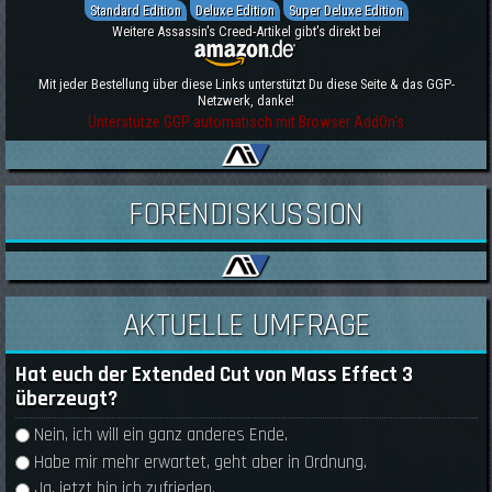
Standard Edition
Deluxe Edition
Super Deluxe Edition
Weitere Assassin's Creed-Artikel gibt's direkt bei
Mit jeder Bestellung über diese Links unterstützt Du diese Seite & das GGP-
Netzwerk, danke!
Unterstütze GGP automatisch mit Browser AddOn's
FORENDISKUSSION
AKTUELLE UMFRAGE
Hat euch der Extended Cut von Mass Effect 3
überzeugt?
Auswahlmöglichkeiten
Nein, ich will ein ganz anderes Ende.
Habe mir mehr erwartet, geht aber in Ordnung.
Ja, jetzt bin ich zufrieden.