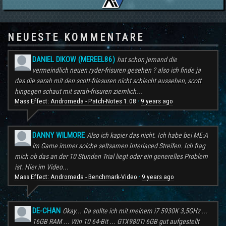
NEUESTE KOMMENTARE
DANIEL DIKOW (MEREEL86)
hat schon jemand die
vermeindlich neuen ryder-frisuren gesehen ? also ich finde ja
das die sarah mit den scott-friesuren nicht schlecht aussehen, scott
hingegen schaut mit sarah-frisuren ziemlich...
Mass Effect: Andromeda - Patch-Notes 1.08
9 years ago
·
DANNY WILMORE
Also ich kapier das nicht. Ich habe bei ME:A
im Game immer solche seltsamen Interlaced Streifen. Ich frag
mich ob das an der 10 Stunden Trial liegt oder ein generelles Problem
ist. Hier im Video...
Mass Effect: Andromeda - Benchmark-Video
9 years ago
·
DE-CHAN
Okay... Da sollte ich mit meinem i7 5930K 3,5GHz ...
16GB RAM ... Win 10 64-Bit ... GTX980Ti 6GB gut aufgestellt