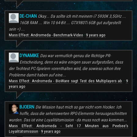
DE-CHAN
Okay... Da sollte ich mit meinem i7 5930K 3,5GHz ...
16GB RAM ... Win 10 64-Bit ... GTX980Ti 6GB gut aufgestellt
sein =) ...
Mass Effect: Andromeda - Benchmark-Video
9 years ago
·
DYNAMIKE
Das war vermutlich genau die Richtige PR-
Entscheidung, denn es wäre einigen sauer aufgestoßen, dass
der Techtest PC-Spielern vorenthalten wird, die sowieso schon ihre
Probleme damit haben auf eine...
Mass Effect: Andromeda - BioWare sagt Test des Multiplayers ab
9
·
years ago
BJOERN
Die Mission haut mich so gar nicht vom Hocker. Ich
hoffe, dass die sehenswerten RPG-Elemente herausgeschnitten
wurden. Das ist eine Loyalitätsmission - da muss noch was kommen...
Mass Effect: Andromeda - Seht 17 Minuten aus Peebee's
Loyalitätsmission
9 years ago
·