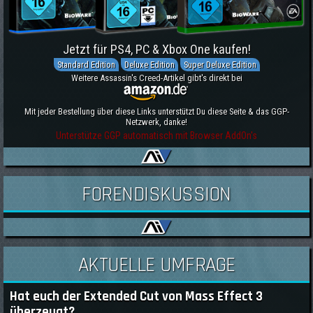
Jetzt für PS4, PC & Xbox One kaufen!
Standard Edition
Deluxe Edition
Super Deluxe Edition
Weitere Assassin's Creed-Artikel gibt's direkt bei
Mit jeder Bestellung über diese Links unterstützt Du diese Seite & das GGP-
Netzwerk, danke!
Unterstütze GGP automatisch mit Browser AddOn's
FORENDISKUSSION
AKTUELLE UMFRAGE
Hat euch der Extended Cut von Mass Effect 3
überzeugt?