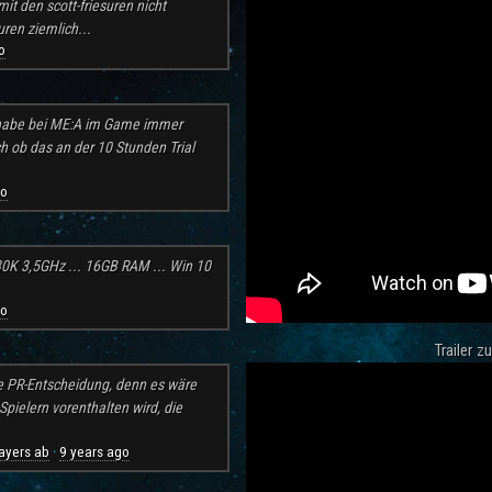
mit den scott-friesuren nicht
ren ziemlich...
o
h habe bei ME:A im Game immer
ch ob das an der 10 Stunden Trial
go
30K 3,5GHz ... 16GB RAM ... Win 10
go
Trailer 
e PR-Entscheidung, denn es wäre
pielern vorenthalten wird, die
ayers ab
9 years ago
·