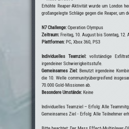
Erhöhte Reaper-Aktivität wurde um London he
großangelegte Schläge gegen die Reaper, um d
N7 Challenge:
Operation Olympus
Zeitraum:
Freitag, 10. August bis Sonntag, 12.
Plattformen:
PC, Xbox 360, PS3
Individuelles Teamziel:
vollständige Exfiltr
irgendeiner Schwierigkeitsstufe.
Gemeinsames Ziel:
Benutzt irgendeine Kombin
die 10. Welle communityübergreifend insgesa
70.000 Gold-Missionen ab.
Besondere Umstände:
Keine
Individuelles Teamziel – Erfolg: Alle Teammitg
Gemeinsames Ziel - Erfolg: Alle Teilnehmer er
Bitte beachtet: Der Mass Effect-Multiplayer-DL