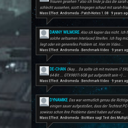
frisuren gesehen ? also ich finde ja das die sarah 
schlecht aussehen, scott hingegen schaut mit sarah-frisu
Mass Effect: Andromeda - Patch-Notes 1.08
9 years ag
·
DANNY WILMORE
Also ich kapier das nicht. Ic
solche seltsamen Interlaced Streifen. Ich frag mi
liegt oder ein generelles Problem ist. Hier im Video...
Mass Effect: Andromeda - Benchmark-Video
9 years a
·
DE-CHAN
Okay... Da sollte ich mit meinem i7 59
64-Bit ... GTX980Ti 6GB gut aufgestellt sein =) ...
Mass Effect: Andromeda - Benchmark-Video
9 years a
·
DYNAMIKE
Das war vermutlich genau die Richtig
einigen sauer aufgestoßen, dass der Techtest PC-S
sowieso schon ihre Probleme damit haben auf eine...
Mass Effect: Andromeda - BioWare sagt Test des Multipl