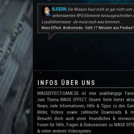
BJOERN
Die Mission haut mich so gar nicht vom H
sehenswerten RPG-Elemente herausgeschnitten wu
Loyalitätsmission - da muss noch was kommen...
Mass Effect: Andromeda - Seht 17 Minuten aus Peebee's
.
INFOS ÜBER UNS
MASSEFFECT-GAME.DE ist eine unabhängige Fanse
zum Thema MASS EFFECT. Unsere Seite bietet aktue
News, viele Informationen, Hilfe & Tipps zu den Ga
Bilder, Videos sowie zahlreiche Downloads & me
Besucht doch auch unser freundliches & niveauvol
Forum für Hilfe, Fragen & Diskussionen zu MASS EF
& vielen anderen Videospielen.