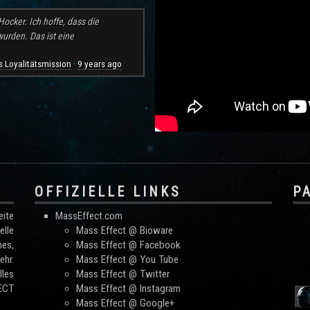
ocker. Ich hoffe, dass die
rden. Das ist eine
 Loyalitätsmission
9 years ago
·
OFFIZIELLE LINKS
P
ite
MassEffect.com
lle
Mass Effect @ Bioware
mes,
Mass Effect @ Facebook
hr.
Mass Effect @ You Tube
les
Mass Effect @ Twitter
FECT
Mass Effect @ Instagram
Mass Effect @ Google+