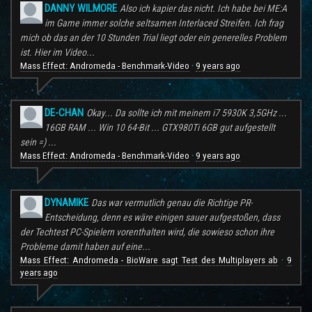
DANNY WILMORE
Also ich kapier das nicht. Ich habe bei ME:A
im Game immer solche seltsamen Interlaced Streifen. Ich frag
mich ob das an der 10 Stunden Trial liegt oder ein generelles Problem
ist. Hier im Video...
Mass Effect: Andromeda - Benchmark-Video
9 years ago
·
DE-CHAN
Okay... Da sollte ich mit meinem i7 5930K 3,5GHz ...
16GB RAM ... Win 10 64-Bit ... GTX980Ti 6GB gut aufgestellt
sein =) ...
Mass Effect: Andromeda - Benchmark-Video
9 years ago
·
DYNAMIKE
Das war vermutlich genau die Richtige PR-
Entscheidung, denn es wäre einigen sauer aufgestoßen, dass
der Techtest PC-Spielern vorenthalten wird, die sowieso schon ihre
Probleme damit haben auf eine...
Mass Effect: Andromeda - BioWare sagt Test des Multiplayers ab
9
·
years ago