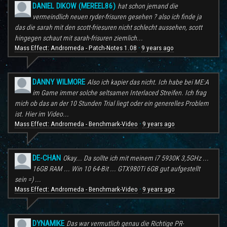
DANIEL DIKOW (MEREEL86)
hat schon jemand die
vermeindlich neuen ryder-frisuren gesehen ? also ich finde ja
das die sarah mit den scott-friesuren nicht schlecht aussehen, scott
hingegen schaut mit sarah-frisuren ziemlich...
Mass Effect: Andromeda - Patch-Notes 1.08
9 years ago
·
DANNY WILMORE
Also ich kapier das nicht. Ich habe bei ME:A
im Game immer solche seltsamen Interlaced Streifen. Ich frag
mich ob das an der 10 Stunden Trial liegt oder ein generelles Problem
ist. Hier im Video...
Mass Effect: Andromeda - Benchmark-Video
9 years ago
·
DE-CHAN
Okay... Da sollte ich mit meinem i7 5930K 3,5GHz ...
16GB RAM ... Win 10 64-Bit ... GTX980Ti 6GB gut aufgestellt
sein =) ...
Mass Effect: Andromeda - Benchmark-Video
9 years ago
·
DYNAMIKE
Das war vermutlich genau die Richtige PR-