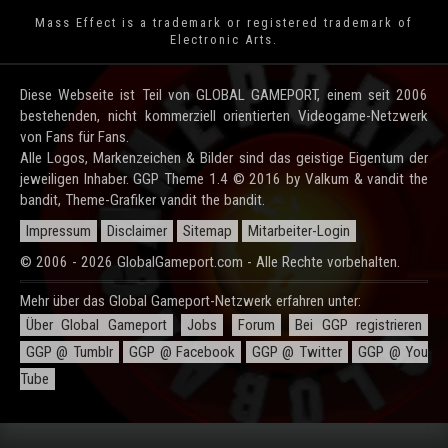
Mass Effect is a trademark or registered trademark of
Electronic Arts.
Diese Webseite ist Teil von GLOBAL GAMEPORT, einem seit 2006
bestehenden, nicht kommerziell orientierten Videogame-Netzwerk
von Fans für Fans.
Alle Logos, Markenzeichen & Bilder sind das geistige Eigentum der
jeweiligen Inhaber. GGP Theme 1.4 © 2016 by Valkum & vandit the
bandit, Theme-Grafiker vandit the bandit.
Impressum
Disclaimer
Sitemap
Mitarbeiter-Login
© 2006 - 2026 GlobalGameport.com - Alle Rechte vorbehalten.
Mehr über das Global Gameport-Netzwerk erfahren unter:
Über Global Gameport
Jobs
Forum
Bei GGP registrieren
GGP @ Tumblr
GGP @ Facebook
GGP @ Twitter
GGP @ You
Tube