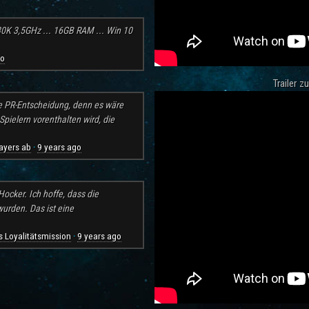
30K 3,5GHz ... 16GB RAM ... Win 10
go
Trailer 
e PR-Entscheidung, denn es wäre
pielern vorenthalten wird, die
ayers ab
9 years ago
·
ocker. Ich hoffe, dass die
rden. Das ist eine
 Loyalitätsmission
9 years ago
·