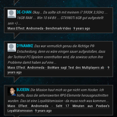
DE-CHAN
Okay... Da sollte ich mit meinem i7 5930K 3,5GHz ...
16GB RAM ... Win 10 64-Bit ... GTX980Ti 6GB gut aufgestellt
sein =) ...
Mass Effect: Andromeda - Benchmark-Video
9 years ago
·
DYNAMIKE
Das war vermutlich genau die Richtige PR-
Entscheidung, denn es wäre einigen sauer aufgestoßen, dass
der Techtest PC-Spielern vorenthalten wird, die sowieso schon ihre
Probleme damit haben auf eine...
Mass Effect: Andromeda - BioWare sagt Test des Multiplayers ab
9
·
years ago
BJOERN
Die Mission haut mich so gar nicht vom Hocker. Ich
hoffe, dass die sehenswerten RPG-Elemente herausgeschnitten
wurden. Das ist eine Loyalitätsmission - da muss noch was kommen...
Mass Effect: Andromeda - Seht 17 Minuten aus Peebee's
Loyalitätsmission
9 years ago
·