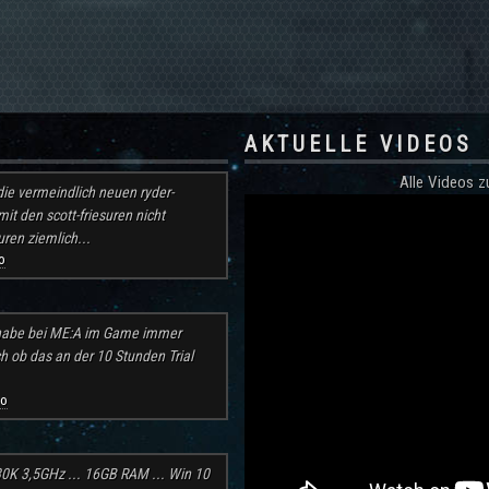
AKTUELLE VIDEOS
Alle Videos
ie vermeindlich neuen ryder-
mit den scott-friesuren nicht
ren ziemlich...
o
h habe bei ME:A im Game immer
ch ob das an der 10 Stunden Trial
go
30K 3,5GHz ... 16GB RAM ... Win 10