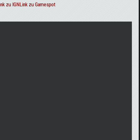
ink zu IGN
Link zu Gamespot