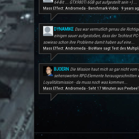
64-Bit ... GTX980Ti 6GB gut aufgestellt sein =) ...
Mass Effect: Andromeda - Benchmark-Video
9 years a
·
DYNAMIKE
Das war vermutlich genau die Richtig
einigen sauer aufgestoßen, dass der Techtest PC-S
sowieso schon ihre Probleme damit haben auf eine...
Mass Effect: Andromeda - BioWare sagt Test des Multipl
BJOERN
Die Mission haut mich so gar nicht vom H
sehenswerten RPG-Elemente herausgeschnitten wu
Loyalitätsmission - da muss noch was kommen...
Mass Effect: Andromeda - Seht 17 Minuten aus Peebee's
.