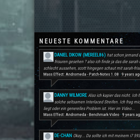
NEUESTE KOMMENTARE
DANIEL DIKOW (MEREEL86)
hat schon jemand d
frisuren gesehen ? also ich finde ja das die sarah 
schlecht aussehen, scott hingegen schaut mit sarah-frisu
Mass Effect: Andromeda - Patch-Notes 1.08
9 years ag
·
DANNY WILMORE
Also ich kapier das nicht. Ic
solche seltsamen Interlaced Streifen. Ich frag mi
liegt oder ein generelles Problem ist. Hier im Video...
Mass Effect: Andromeda - Benchmark-Video
9 years a
·
DE-CHAN
Okay... Da sollte ich mit meinem i7 59