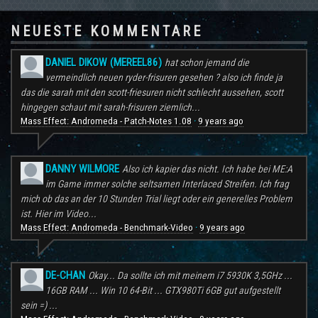
NEUESTE KOMMENTARE
DANIEL DIKOW (MEREEL86)
hat schon jemand die
vermeindlich neuen ryder-frisuren gesehen ? also ich finde ja
das die sarah mit den scott-friesuren nicht schlecht aussehen, scott
hingegen schaut mit sarah-frisuren ziemlich...
Mass Effect: Andromeda - Patch-Notes 1.08
9 years ago
·
DANNY WILMORE
Also ich kapier das nicht. Ich habe bei ME:A
im Game immer solche seltsamen Interlaced Streifen. Ich frag
mich ob das an der 10 Stunden Trial liegt oder ein generelles Problem
ist. Hier im Video...
Mass Effect: Andromeda - Benchmark-Video
9 years ago
·
DE-CHAN
Okay... Da sollte ich mit meinem i7 5930K 3,5GHz ...
16GB RAM ... Win 10 64-Bit ... GTX980Ti 6GB gut aufgestellt
sein =) ...