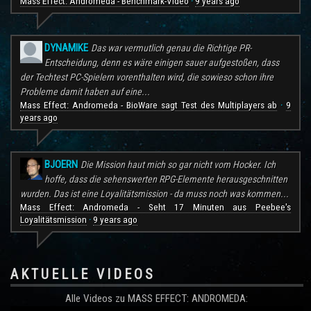
Mass Effect: Andromeda - Benchmark-Video
9 years ago
·
DYNAMIKE
Das war vermutlich genau die Richtige PR-
Entscheidung, denn es wäre einigen sauer aufgestoßen, dass
der Techtest PC-Spielern vorenthalten wird, die sowieso schon ihre
Probleme damit haben auf eine...
Mass Effect: Andromeda - BioWare sagt Test des Multiplayers ab
9
·
years ago
BJOERN
Die Mission haut mich so gar nicht vom Hocker. Ich
hoffe, dass die sehenswerten RPG-Elemente herausgeschnitten
wurden. Das ist eine Loyalitätsmission - da muss noch was kommen...
Mass Effect: Andromeda - Seht 17 Minuten aus Peebee's
Loyalitätsmission
9 years ago
·
AKTUELLE VIDEOS
Alle Videos zu MASS EFFECT: ANDROMEDA: