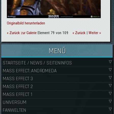
Originalbild herunterladen
« Zurück zur Galerie
Element 79 von 109
« Zurück
|
Weiter »
MENÜ
STARTSEITE / NEWS / SEITENINFOS
MASS EFFECT: ANDROMEDA
MASS EFFECT 3
MASS EFFECT 2
MASS EFFECT 1
UNIVERSUM
FANWELTEN