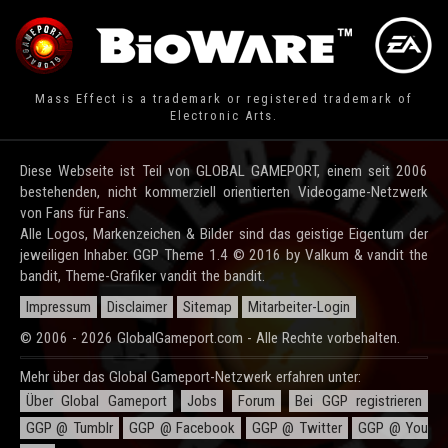
Mass Effect is a trademark or registered trademark of
Electronic Arts.
Diese Webseite ist Teil von GLOBAL GAMEPORT, einem seit 2006
bestehenden, nicht kommerziell orientierten Videogame-Netzwerk
von Fans für Fans.
Alle Logos, Markenzeichen & Bilder sind das geistige Eigentum der
jeweiligen Inhaber. GGP Theme 1.4 © 2016 by Valkum & vandit the
bandit, Theme-Grafiker vandit the bandit.
Impressum
Disclaimer
Sitemap
Mitarbeiter-Login
© 2006 - 2026 GlobalGameport.com - Alle Rechte vorbehalten.
Mehr über das Global Gameport-Netzwerk erfahren unter:
Über Global Gameport
Jobs
Forum
Bei GGP registrieren
GGP @ Tumblr
GGP @ Facebook
GGP @ Twitter
GGP @ You