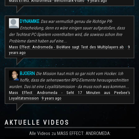
Mass Effect: Andromeda - Benchmark-Video
9 years ago
·
DYNAMIKE
Das war vermutlich genau die Richtige PR-
Entscheidung, denn es wäre einigen sauer aufgestoßen, dass
der Techtest PC-Spielern vorenthalten wird, die sowieso schon ihre
Probleme damit haben auf eine...
Mass Effect: Andromeda - BioWare sagt Test des Multiplayers ab
9
·
years ago
BJOERN
Die Mission haut mich so gar nicht vom Hocker. Ich
hoffe, dass die sehenswerten RPG-Elemente herausgeschnitten
wurden. Das ist eine Loyalitätsmission - da muss noch was kommen...
Mass Effect: Andromeda - Seht 17 Minuten aus Peebee's
Loyalitätsmission
9 years ago
·
AKTUELLE VIDEOS
Alle Videos zu MASS EFFECT: ANDROMEDA: