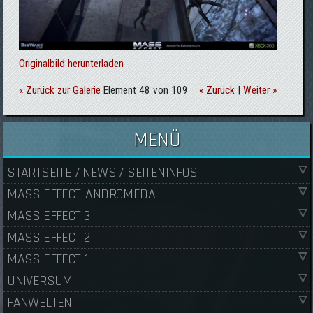
Originalbild herunterladen
« Zurück zur Galerie
Element 48 von 109
« Zurück
|
Weiter »
MENÜ
STARTSEITE / NEWS / SEITENINFOS
MASS EFFECT: ANDROMEDA
MASS EFFECT 3
MASS EFFECT 2
MASS EFFECT 1
UNIVERSUM
FANWELTEN