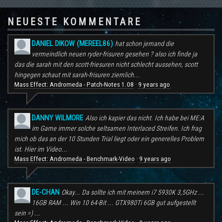
NEUESTE KOMMENTARE
DANIEL DIKOW (MEREEL86)
hat schon jemand die
vermeindlich neuen ryder-frisuren gesehen ? also ich finde ja
das die sarah mit den scott-friesuren nicht schlecht aussehen, scott
hingegen schaut mit sarah-frisuren ziemlich...
Mass Effect: Andromeda - Patch-Notes 1.08
9 years ago
·
DANNY WILMORE
Also ich kapier das nicht. Ich habe bei ME:A
im Game immer solche seltsamen Interlaced Streifen. Ich frag
mich ob das an der 10 Stunden Trial liegt oder ein generelles Problem
ist. Hier im Video...
Mass Effect: Andromeda - Benchmark-Video
9 years ago
·
DE-CHAN
Okay... Da sollte ich mit meinem i7 5930K 3,5GHz ...
16GB RAM ... Win 10 64-Bit ... GTX980Ti 6GB gut aufgestellt
sein =) ...