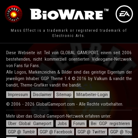
Mass Effect is a trademark or registered trademark of
Electronic Arts.
Diese Webseite ist Teil von GLOBAL GAMEPORT, einem seit 2006
bestehenden, nicht kommerziell orientierten Videogame-Netzwerk
von Fans für Fans.
Alle Logos, Markenzeichen & Bilder sind das geistige Eigentum der
jeweiligen Inhaber. GGP Theme 1.4 © 2016 by Valkum & vandit the
bandit, Theme-Grafiker vandit the bandit.
Impressum
Disclaimer
Sitemap
Mitarbeiter-Login
© 2006 - 2026 GlobalGameport.com - Alle Rechte vorbehalten.
Mehr über das Global Gameport-Netzwerk erfahren unter:
Über Global Gameport
Jobs
Forum
Bei GGP registrieren
GGP @ Tumblr
GGP @ Facebook
GGP @ Twitter
GGP @ You