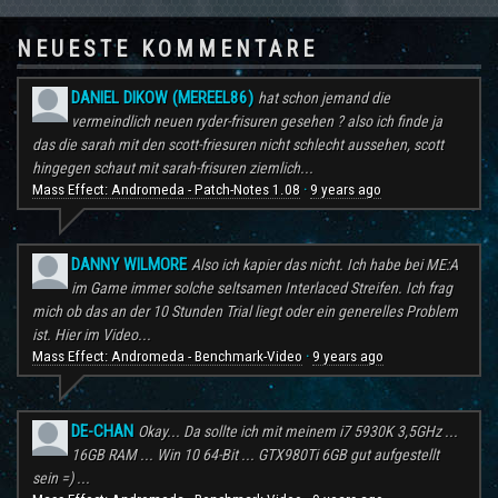
NEUESTE KOMMENTARE
DANIEL DIKOW (MEREEL86)
hat schon jemand die
vermeindlich neuen ryder-frisuren gesehen ? also ich finde ja
das die sarah mit den scott-friesuren nicht schlecht aussehen, scott
hingegen schaut mit sarah-frisuren ziemlich...
Mass Effect: Andromeda - Patch-Notes 1.08
9 years ago
·
DANNY WILMORE
Also ich kapier das nicht. Ich habe bei ME:A
im Game immer solche seltsamen Interlaced Streifen. Ich frag
mich ob das an der 10 Stunden Trial liegt oder ein generelles Problem
ist. Hier im Video...
Mass Effect: Andromeda - Benchmark-Video
9 years ago
·
DE-CHAN
Okay... Da sollte ich mit meinem i7 5930K 3,5GHz ...
16GB RAM ... Win 10 64-Bit ... GTX980Ti 6GB gut aufgestellt
sein =) ...