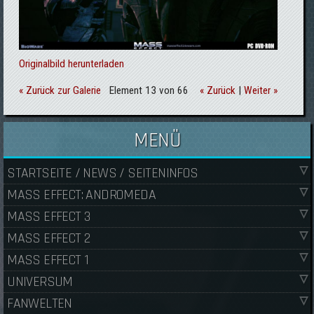
Originalbild herunterladen
« Zurück zur Galerie
Element 13 von 66
« Zurück
|
Weiter »
MENÜ
STARTSEITE / NEWS / SEITENINFOS
MASS EFFECT: ANDROMEDA
MASS EFFECT 3
MASS EFFECT 2
MASS EFFECT 1
UNIVERSUM
FANWELTEN