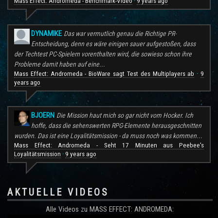
Mass Effect: Andromeda - Benchmark-Video
9 years ago
·
DYNAMIKE
Das war vermutlich genau die Richtige PR-
Entscheidung, denn es wäre einigen sauer aufgestoßen, dass
der Techtest PC-Spielern vorenthalten wird, die sowieso schon ihre
Probleme damit haben auf eine...
Mass Effect: Andromeda - BioWare sagt Test des Multiplayers ab
9
·
years ago
BJOERN
Die Mission haut mich so gar nicht vom Hocker. Ich
hoffe, dass die sehenswerten RPG-Elemente herausgeschnitten
wurden. Das ist eine Loyalitätsmission - da muss noch was kommen...
Mass Effect: Andromeda - Seht 17 Minuten aus Peebee's
Loyalitätsmission
9 years ago
·
AKTUELLE VIDEOS
Alle Videos zu MASS EFFECT: ANDROMEDA: