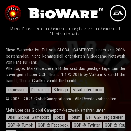
Mass Effect is a trademark or registered trademark of
Electronic Arts.
Diese Webseite ist Teil von GLOBAL GAMEPORT, einem seit 2006
bestehenden, nicht kommerziell orientierten Videogame-Netzwerk
von Fans für Fans.
Alle Logos, Markenzeichen & Bilder sind das geistige Eigentum der
jeweiligen Inhaber. GGP Theme 1.4 © 2016 by Valkum & vandit the
bandit, Theme-Grafiker vandit the bandit.
Impressum
Disclaimer
Sitemap
Mitarbeiter-Login
© 2006 - 2026 GlobalGameport.com - Alle Rechte vorbehalten.
Mehr über das Global Gameport-Netzwerk erfahren unter:
Über Global Gameport
Jobs
Forum
Bei GGP registrieren
GGP @ Tumblr
GGP @ Facebook
GGP @ Twitter
GGP @ You