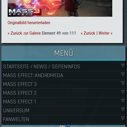
Originalbild herunterladen
« Zurück zur Galerie
Element 49 von 111
« Zurück
|
Weiter »
MENÜ
STARTSEITE / NEWS / SEITENINFOS
MASS EFFECT: ANDROMEDA
MASS EFFECT 3
MASS EFFECT 2
MASS EFFECT 1
UNIVERSUM
FANWELTEN