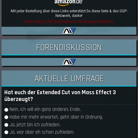
Mit jeder Bestellung über diese Links unterstützt Du diese Seite & das GGP-
Netzwerk, danke!
Unterstütze GGP automatisch mit Browser AddOn's
FORENDISKUSSION
AKTUELLE UMFRAGE
Hat euch der Extended Cut von Mass Effect 3
überzeugt?
Auswahlmöglichkeiten
Nein, ich will ein ganz anderes Ende.
Habe mir mehr erwartet, geht aber in Ordnung.
Ja, jetzt bin ich zufrieden.
Ja, war aber eh schon zufrieden.