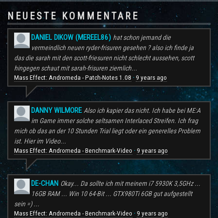
NEUESTE KOMMENTARE
DANIEL DIKOW (MEREEL86)
hat schon jemand die
vermeindlich neuen ryder-frisuren gesehen ? also ich finde ja
das die sarah mit den scott-friesuren nicht schlecht aussehen, scott
hingegen schaut mit sarah-frisuren ziemlich...
Mass Effect: Andromeda - Patch-Notes 1.08
9 years ago
·
DANNY WILMORE
Also ich kapier das nicht. Ich habe bei ME:A
im Game immer solche seltsamen Interlaced Streifen. Ich frag
mich ob das an der 10 Stunden Trial liegt oder ein generelles Problem
ist. Hier im Video...
Mass Effect: Andromeda - Benchmark-Video
9 years ago
·
DE-CHAN
Okay... Da sollte ich mit meinem i7 5930K 3,5GHz ...
16GB RAM ... Win 10 64-Bit ... GTX980Ti 6GB gut aufgestellt
sein =) ...
Mass Effect: Andromeda - Benchmark-Video
9 years ago
·