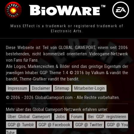
Mass Effect is a trademark or registered trademark of
Electronic Arts.
Diese Webseite ist Teil von GLOBAL GAMEPORT, einem seit 2006
bestehenden, nicht kommerziell orientierten Videogame-Netzwerk
von Fans für Fans.
Alle Logos, Markenzeichen & Bilder sind das geistige Eigentum der
jeweiligen Inhaber. GGP Theme 1.4 © 2016 by Valkum & vandit the
bandit, Theme-Grafiker vandit the bandit.
Impressum
Disclaimer
Sitemap
Mitarbeiter-Login
© 2006 - 2026 GlobalGameport.com - Alle Rechte vorbehalten.
Mehr über das Global Gameport-Netzwerk erfahren unter:
Über Global Gameport
Jobs
Forum
Bei GGP registrieren
GGP @ Tumblr
GGP @ Facebook
GGP @ Twitter
GGP @ You
Tube